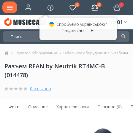
0
0
0
(066) 050-09-01
Спробуємо українською?
Так, звісно!
Ні
Звуковое оборудование
Кабельное оборудование
Кабельны
Разъем REAN by Neutrik RT4MC-B
(014478)
0 отзывов
Фото
Описание
Характеристики
Отзывов (0)
П