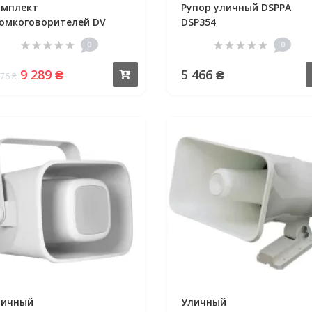
омплект
Рупор уличный DSPPA
омкоговорителей DV
DSP354
dio DMA602HS30
0
0
9 289 ₴
5 466 ₴
Купить
576 ₴
личный
Уличный