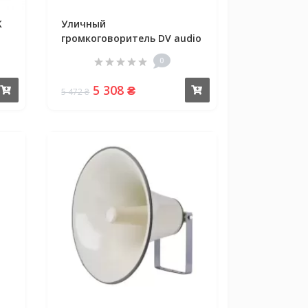
K
Уличный
громкоговоритель DV audio
HS-50T PRO
0
5 308 ₴
Купить
Купить
5 472 ₴