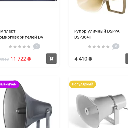
омплект
Рупор уличный DSPPA
омкоговорителей DV
DSP304HI
dio LA802HS30
0
0
11 722 ₴
4 410 ₴
Купить
 084 ₴
омендуем
Популярный