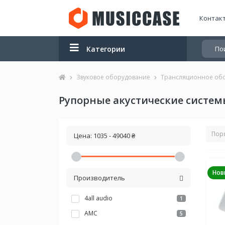
Контак
Категории
Звуковое оборудование
Трансляционное об
Рупорные акустические систе
Цена:
1035
-
49040
₴
Нов
Производитель
4all audio
1
AMC
5