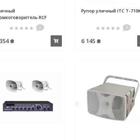
личный
Рупор уличный ITC T-710
омкоговоритель RCF
D3216T
0
0
 354 ₴
6 145 ₴
Купить