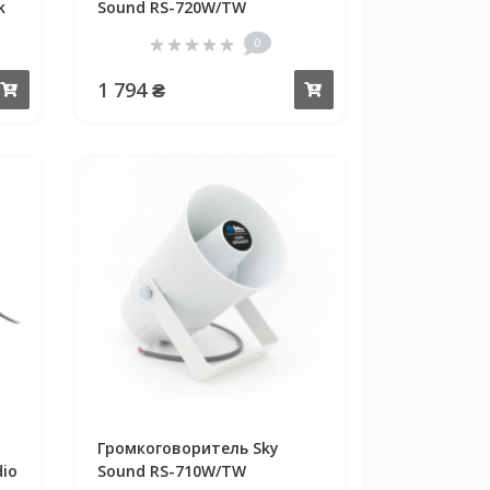
k
Sound RS-720W/TW
0
1 794 ₴
Купить
Купить
Громкоговоритель Sky
io
Sound RS-710W/TW