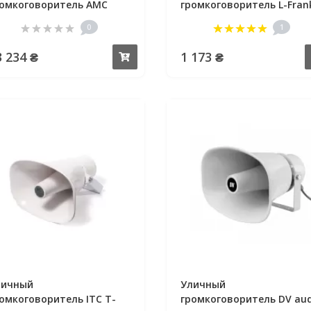
омкоговоритель AMC
громкоговоритель L-Fran
HQ 60HP
Audio H508T
0
1
3 234 ₴
1 173 ₴
Купить
личный
Уличный
омкоговоритель ITC T-
громкоговоритель DV aud