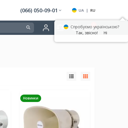
(066) 050-09-01
UA
|
RU
0
Спробуємо українською?
Так, звісно!
Ні
Новинки