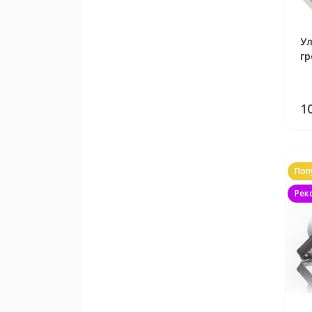
У
гр
50
1
Поп
Рек