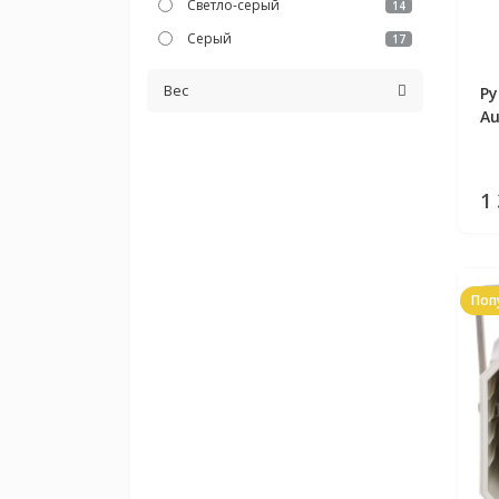
Светло-серый
14
Серый
17
Вес
Ру
Au
1
Поп