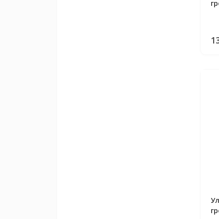
гр
M
1
У
гр