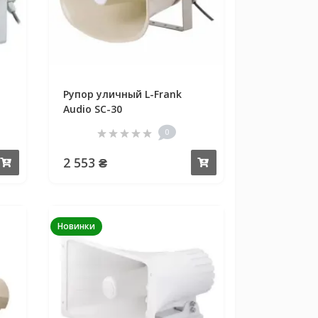
Рупор уличный L-Frank
Audio SC-30
0
2 553 ₴
Купить
Купить
Новинки