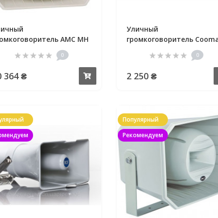
личный
Уличный
омкоговоритель AMC MH
громкоговоритель Coom
M-711
0
0
0 364 ₴
2 250 ₴
Купить
улярный
Популярный
омендуем
Рекомендуем