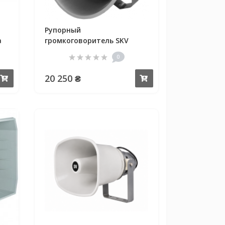
Рупорный
a
громкоговоритель SKV
Sound Pro ASD-8
0
20 250 ₴
Купить
Купить