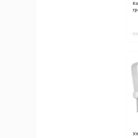
К
гр
au
9 
У