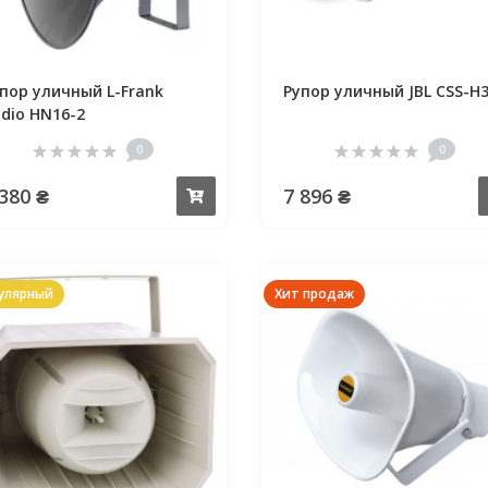
пор уличный L-Frank
Рупор уличный JBL CSS-H
dio HN16-2
0
0
 380 ₴
7 896 ₴
Купить
улярный
Хит продаж