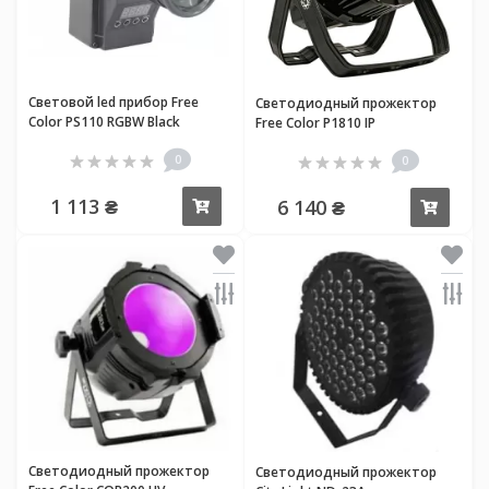
Световой led прибор Free
Светодиодный прожектор
Color PS110 RGBW Black
Free Color P1810 IP
0
0
1 113 ₴
6 140 ₴
Купить
Купи
Светодиодный прожектор
Светодиодный прожектор