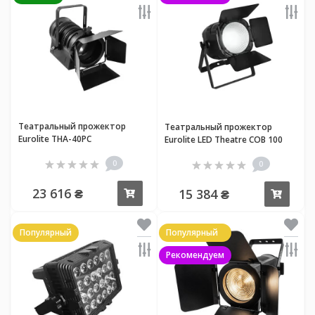
Театральный прожектор
Театральный прожектор
Eurolite THA-40PC
Eurolite LED Theatre COB 100
WW/CW
0
0
23 616 ₴
15 384 ₴
Купить
Купи
Популярный
Популярный
Рекомендуем