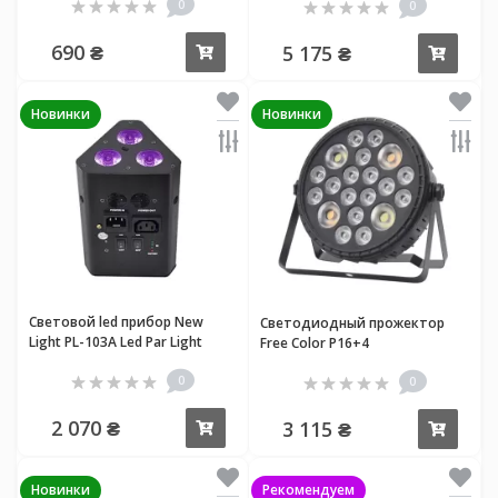
0
0
690 ₴
5 175 ₴
Купить
Купи
Новинки
Новинки
Световой led прибор New
Светодиодный прожектор
Light PL-103A Led Par Light
Free Color P16+4
0
0
2 070 ₴
3 115 ₴
Купить
Купи
Новинки
Рекомендуем