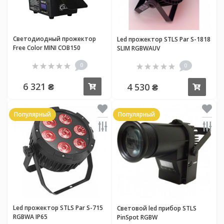
Светодиодный прожектор
Led прожектор STLS Par S-1818
Free Color MINI COB150
SLIM RGBWAUV
0
0
6 321 ₴
4 530 ₴
Купить
Купи
Популярный
Популярный
Led прожектор STLS Par S-715
Световой led прибор STLS
RGBWA IP65
PinSpot RGBW