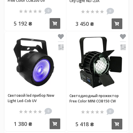
Free Color COB200 UV
City Light ND-23A
0
0
5 192 ₴
3 450 ₴
Купить
Купи
Световой led прибор New
Светодиодный прожектор
Light Led-Cob UV
Free Color MINI COB150 CW
0
0
1 380 ₴
5 418 ₴
Купить
Купи