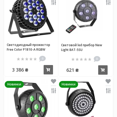
Светодиодный прожектор
Световой led прибор New
Free Color P1810-A RGBW
Light BAT-5SU
0
0
3 386 ₴
621 ₴
Купить
Купи
Новинки
Новинки