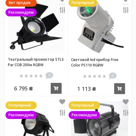
Хит продаж
Популярный
Рекомендуем
Театральный прожектор STLS
Световой led прибор Free
Par COB 200w RGBW
Color PS110 RGBW
0
0
6 795 ₴
1 113 ₴
Купить
Купи
Популярный
Популярный
Рекомендуем
Рекомендуем