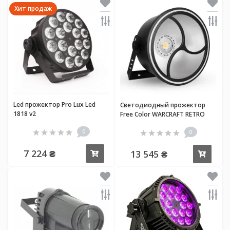
Хит продаж
Led прожектор Pro Lux Led
Светодиодный прожектор
1818 v2
Free Color WARCRAFT RETRO
0
0
7 224 ₴
13 545 ₴
Купить
Купи