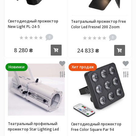
Светодиодный прожектор
Театральный прожектор Free
New Light PL-24-5
Color Led Fresnel 200 Zoom
0
0
8 280 ₴
24 833 ₴
Купить
Купи
Новинки
Хит продаж
Театральный профильный
Светодиодный прожектор
прожектор Star Lighting Led
Free Color Square Par 94
Profile 200