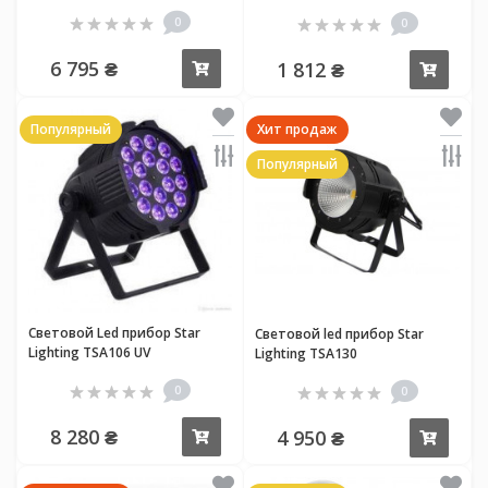
0
0
6 795 ₴
1 812 ₴
Купить
Купи
Популярный
Хит продаж
Популярный
Световой Led прибор Star
Световой led прибор Star
Lighting TSA106 UV
Lighting TSA130
0
0
8 280 ₴
4 950 ₴
Купить
Купи