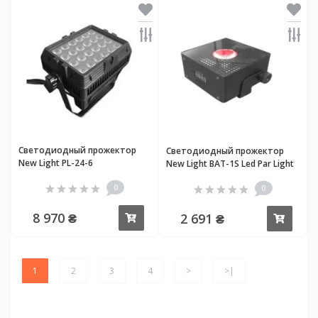
Светодиодный прожектор
Светодиодный прожектор
New Light PL-24-6
New Light BAT-1S Led Par Light
6*10W RGBWAUv 6 в 1
0
0
8 970 ₴
2 691 ₴
Купить
Купи
1
2
3
4
>
>|