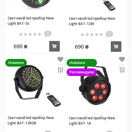
Световой led прибор New
Световой led прибор New
Light BAT-5S
Light BAT-12W
0
0
690 ₴
690 ₴
Купить
Купи
Новинки
Новинки
Рекомендуем
Световой led прибор New
Световой led прибор New
Light BAT-12RGB
Light BAT-1A