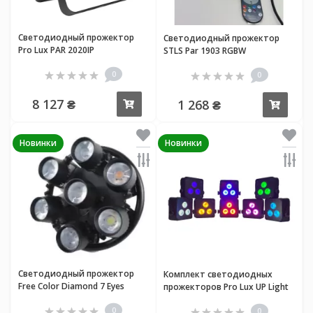
Светодиодный прожектор
Светодиодный прожектор
Pro Lux PAR 2020IP
STLS Par 1903 RGBW
0
0
8 127 ₴
1 268 ₴
Купить
Купи
Новинки
Новинки
Светодиодный прожектор
Комплект светодиодных
Free Color Diamond 7 Eyes
прожекторов Pro Lux UP Light
Bat Set
0
0