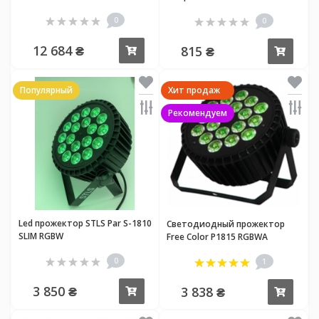
0
0
12 684 ₴
815 ₴
Купить
Купи
Популярный
Хит продаж
Рекомендуем
Led прожектор STLS Par S-1810
Светодиодный прожектор
SLIM RGBW
Free Color P1815 RGBWA
0
1
3 850 ₴
3 838 ₴
Купить
Купи