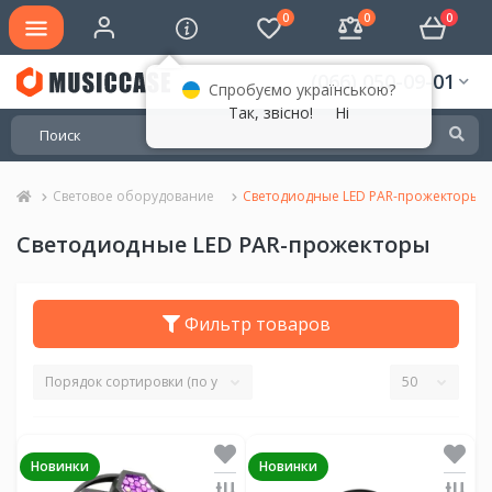
0
0
0
(066) 050-09-01
Спробуємо українською?
Так, звісно!
Ні
Световое оборудование
Светодиодные LED PAR-прожекторы
Светодиодные LED PAR-прожекторы
Фильтр товаров
Новинки
Новинки