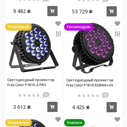
9 482 ₴
53 729 ₴
Купить
Купи
Популярный
Рекомендуем
Светодиодный прожектор
Светодиодный прожектор
Free Color P1810-A PRO
Free Color P1818 RGBWA+UV
0
0
3 612 ₴
4 425 ₴
Купить
Купи
Популярный
Новинки