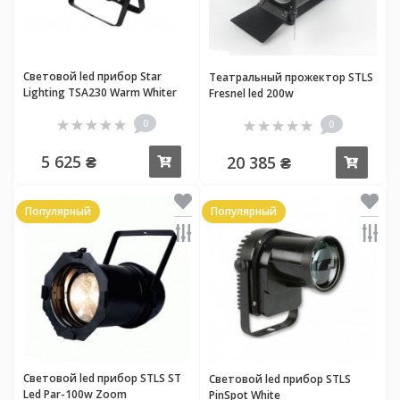
Световой led прибор Star
Театральный прожектор STLS
Lighting TSA230 Warm Whiter
Fresnel led 200w
0
0
5 625 ₴
20 385 ₴
Купить
Купи
Популярный
Популярный
Световой led прибор STLS ST
Световой led прибор STLS
Led Par-100w Zoom
PinSpot White