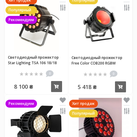
Хит продаж
Популярный
Популярный
Рекомендуем
Светодиодный прожектор
Светодиодный прожектор
Star Lighting TSA 106 18/18
Free Color COB200 RGBW
RGBWAUV Zoom
0
0
8 100 ₴
5 418 ₴
Купить
Купи
Рекомендуем
Хит продаж
Популярный