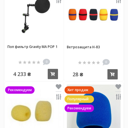
Поп фильтр Gravity MA POP 1
Ветрозащита H-83
0
0
4 233 ₴
28 ₴
Купить
Купи
Рекомендуем
Хит продаж
Популярный
Рекомендуем