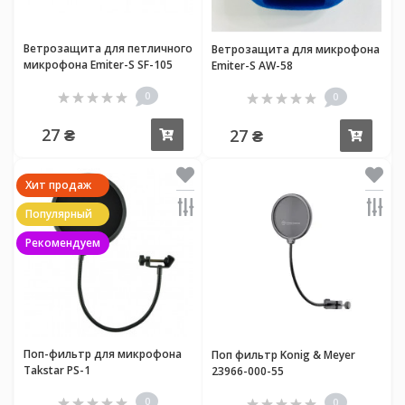
Ветрозащита для петличного
Ветрозащита для микрофона
микрофона Emiter-S SF-105
Emiter-S AW-58
0
0
27 ₴
27 ₴
Купить
Купи
Хит продаж
Популярный
Рекомендуем
Поп-фильтр для микрофона
Поп фильтр Konig & Meyer
Takstar PS-1
23966-000-55
0
0