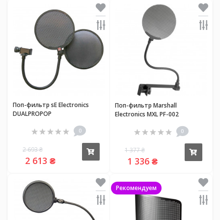
Поп-фильтр sE Electronics
Поп-фильтр Marshall
DUALPROPOP
Electronics MXL PF-002
0
0
2 693 ₴
1 377 ₴
Купить
Купи
2 613 ₴
1 336 ₴
Рекомендуем