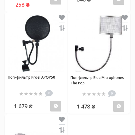
258 ₴
Поп-фильтр Proel APOP50
Поп фильтр Blue Microphones
The Pop
0
0
1 679 ₴
1 478 ₴
Предзаказ
Пред