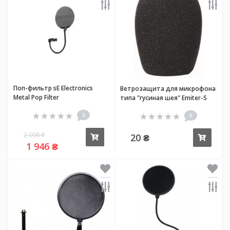
Поп-фильтр sE Electronics
Ветрозащита для микрофона
Metal Pop Filter
типа "гусиная шея" Emiter-S
EFW-7
0
0
2 006 ₴
20 ₴
Купить
Купи
1 946 ₴