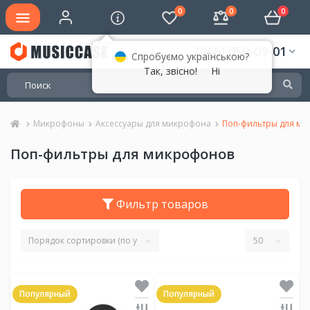
0
0
0
(066) 050-09-01
Спробуємо українською?
Так, звісно!
Ні
Микрофоны
Аксессуары для микрофона
Поп-фильтры для м
Поп-фильтры для микрофонов
Фильтр товаров
Популярный
Популярный