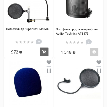
Поп-фильтр Superlux HM18AG
Поп-фильтр для микрофона
Audio-Technica AT8175
0
0
972 ₴
1 518 ₴
Купить
Пред