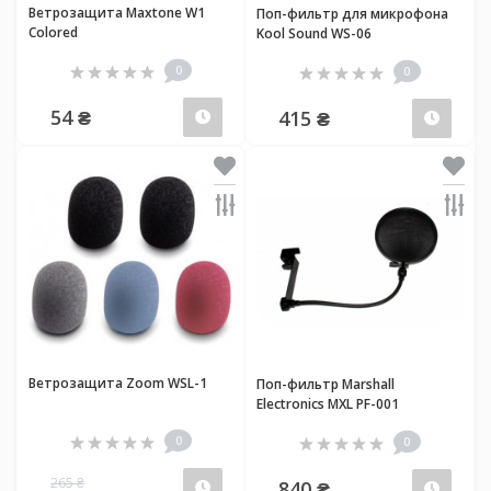
Ветрозащита Maxtone W1
Поп-фильтр для микрофона
Colored
Kool Sound WS-06
0
0
54 ₴
415 ₴
Предзаказ
Пред
Ветрозащита Zoom WSL-1
Поп-фильтр Marshall
Electronics MXL PF-001
0
0
265 ₴
840 ₴
Предзаказ
Пред