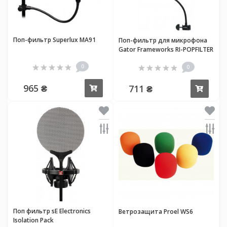
Поп-фильтр Superlux MA91
Поп-фильтр для микрофона
Gator Frameworks RI-POPFILTER
Rok-It Microphone Pop Filter
0
0
965 ₴
711 ₴
Купить
Купи
Поп фильтр sE Electronics
Ветрозащита Proel WS6
Isolation Pack