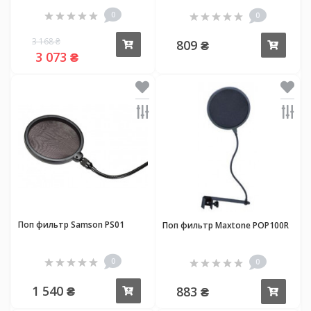
0
0
3 168 ₴
809 ₴
Купить
Купи
3 073 ₴
Поп фильтр Samson PS01
Поп фильтр Maxtone POP100R
0
0
1 540 ₴
883 ₴
Купить
Купи