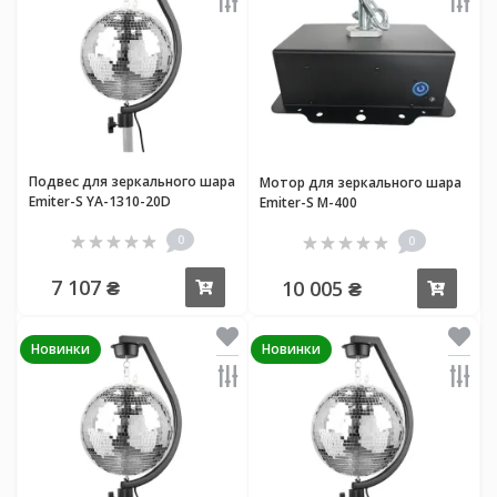
Подвес для зеркального шара
Мотор для зеркального шара
Emiter-S YA-1310-20D
Emiter-S M-400
0
0
7 107 ₴
10 005 ₴
Купить
Купи
Новинки
Новинки