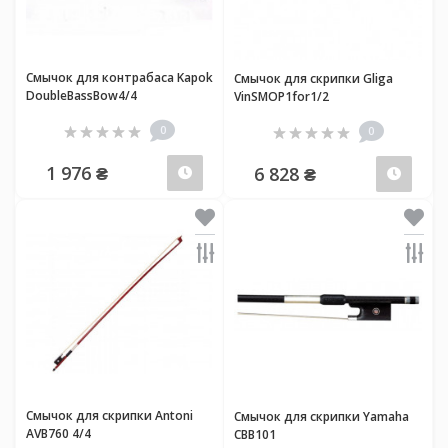
Смычок для контрабаса Kapok
Смычок для скрипки Gliga
DoubleBassBow4/4
VinSMOP1for1/2
0
0
1 976 ₴
6 828 ₴
Предзаказ
Пред
Смычок для скрипки Antoni
Смычок для скрипки Yamaha
AVB760 4/4
CBB101