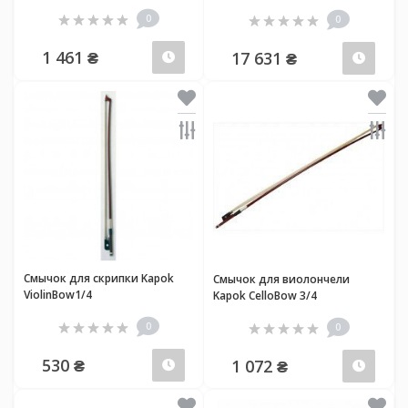
0
0
1 461 ₴
17 631 ₴
Предзаказ
Пред
Смычок для скрипки Kapok
Смычок для виолончели
ViolinBow1/4
Kapok CelloBow 3/4
0
0
530 ₴
1 072 ₴
Предзаказ
Пред