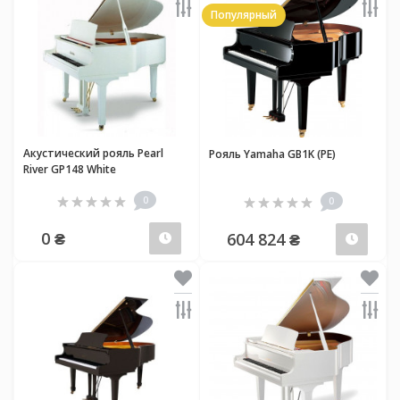
Популярный
Акустический рояль Pearl
Рояль Yamaha GB1K (PE)
River GP148 White
0
0
0 ₴
604 824 ₴
Предзаказ
Пред