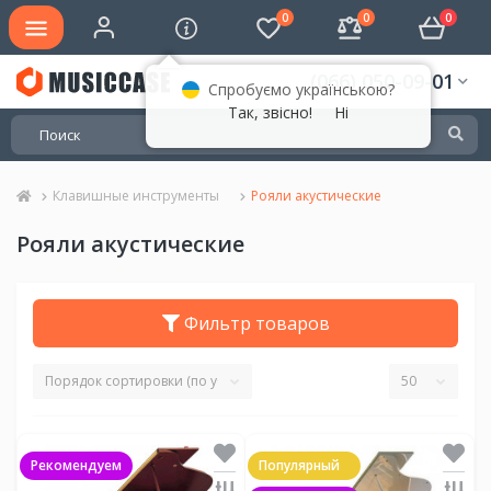
0
0
0
(066) 050-09-01
Спробуємо українською?
Так, звісно!
Ні
Клавишные инструменты
Рояли акустические
Рояли акустические
Фильтр товаров
Рекомендуем
Популярный