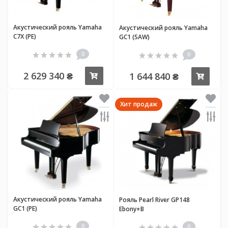
Акустический рояль Yamaha
Акустический рояль Yamaha
C7X (PE)
GC1 (SAW)
0
0
2 629 340 ₴
1 644 840 ₴
Купить
Купи
Хит продаж
Акустический рояль Yamaha
Рояль Pearl River GP148
GC1 (PE)
Ebony+B
0
0