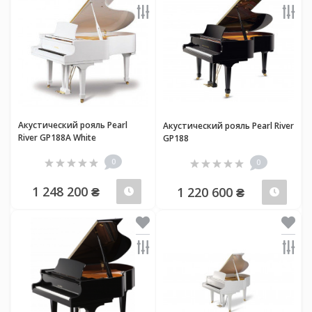
Акустический рояль Pearl
Акустический рояль Pearl River
River GP188A White
GP188
0
0
1 248 200 ₴
1 220 600 ₴
Предзаказ
Пред