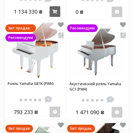
1 134 330 ₴
0 ₴
Купить
Пред
Хит продаж
Рекомендуем
Рекомендуем
Рояль Yamaha GB1K (PWH)
Акустический рояль Yamaha
GC1 (PWH)
0
0
793 233 ₴
1 471 090 ₴
Предзаказ
Пред
Хит продаж
Хит продаж