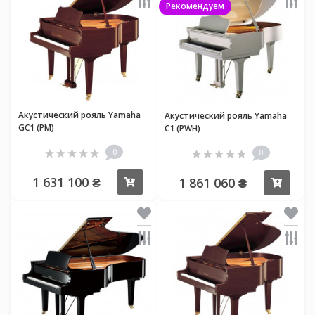
Рекомендуем
Акустический рояль Yamaha
Акустический рояль Yamaha
GC1 (PM)
C1 (PWH)
0
0
1 631 100 ₴
1 861 060 ₴
Купить
Купи