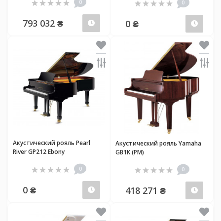
0
0
793 032 ₴
0 ₴
Предзаказ
Пред
Акустический рояль Pearl
Акустический рояль Yamaha
River GP212 Ebony
GB1K (PM)
0
0
0 ₴
418 271 ₴
Предзаказ
Пред