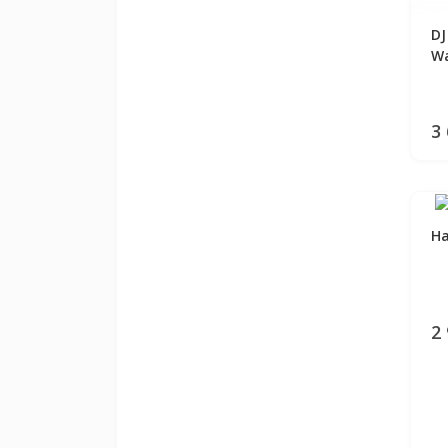
DJ
Wa
3
На
2