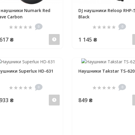
 наушники Numark Red
DJ наушники Reloop RHP-
ve Carbon
Black
0
0
 617 ₴
1 145 ₴
Предзаказ
ушники Superlux HD-631
Наушники Takstar TS-620
0
0
 933 ₴
849 ₴
Предзаказ