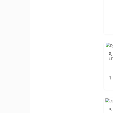
DJ
L
1
DJ