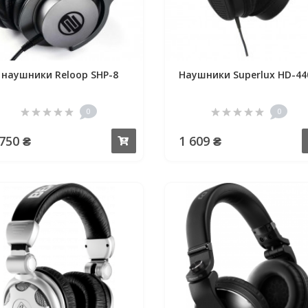
 наушники Reloop SHP-8
Наушники Superlux HD-44
0
0
 750 ₴
1 609 ₴
Купить