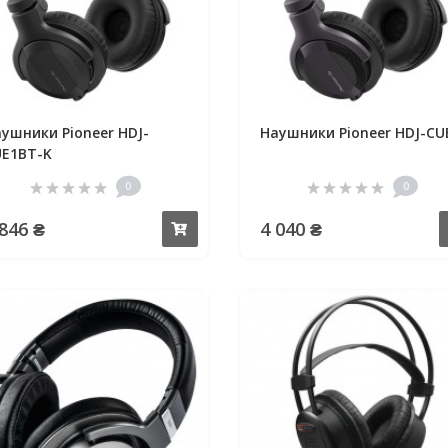
ушники Pioneer HDJ-
Наушники Pioneer HDJ-CU
E1BT-K
0
0
 846 ₴
4 040 ₴
Купить