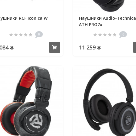
ушники RCF Iconica W
Наушники Audio-Technica
ATH PRO7x
0
0
 084 ₴
11 259 ₴
Купить