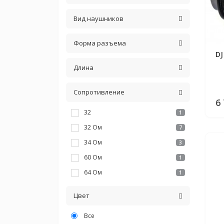
Вид наушников
Форма разъема
DJ
Длина
Сопротивление
6
32
1
32 Ом
7
34 Ом
3
60 Ом
1
64 Ом
1
Цвет
Все