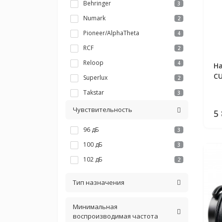
Behringer
3
Numark
2
Pioneer/AlphaTheta
4
RCF
2
Reloop
4
На
CU
Superlux
2
Takstar
3
Чувствительность
5
96 дБ
3
100 дБ
3
102 дБ
2
Тип назначения
Минимальная
воспроизводимая частота