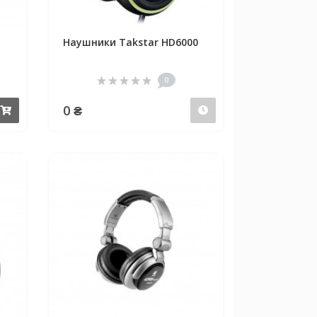
Наушники Takstar HD6000
0
0 ₴
Купить
Предзаказ