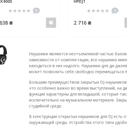
X4000
HPDJ1
0
0
 638 ₴
2 716 ₴
Предзаказ
Наушники являются неотъемлемой частью базово
зависимости от комплектации, все наушники име
находиться в них надолго. Наушники для ди-джее
может позволить себе свободно перемещаться п
Большим преимуществом закрытых DJ-наушников 
что особенно важно во время выступлений, на ди
функции характерны для вкладышей, которые та
исключительно на музыкальном материале. Закры
студийной среде.
В конструкции открытых наушников для DJ есть о
окружающей среды. Устройства этого типа удоб