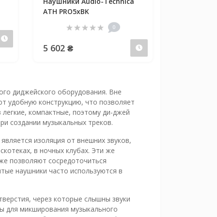
Наушники Audio-Technica
ATH PRO5xBK
0
Предзаказ
5 602 ₴
Предзаказ
го диджейского оборудования. Вне
ют удобную конструкцию, что позволяет
в легкие, компактные, поэтому ди-джей
ри создании музыкальных треков.
является изоляция от внешних звуков,
скотеках, в ночных клубах. Эти же
кже позволяют сосредоточиться
тые наушники часто используются в
тверстия, через которые слышны звуки
ны для микширования музыкального