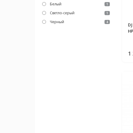
Белый
1
Светло-серый
1
Черный
4
DJ
HP
1