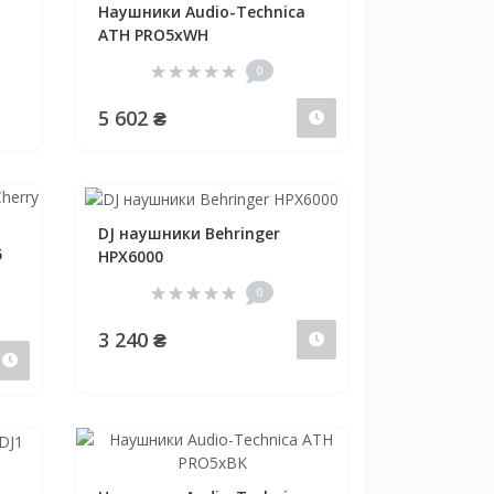
Наушники Audio-Technica
ATH PRO5xWH
0
5 602 ₴
Предзаказ
DJ наушники Behringer
5
HPX6000
0
3 240 ₴
Предзаказ
Предзаказ