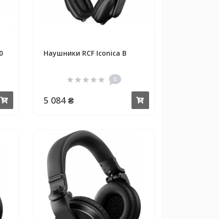
0
Наушники RCF Iconica B
0
5 084 ₴
Купить
Купить