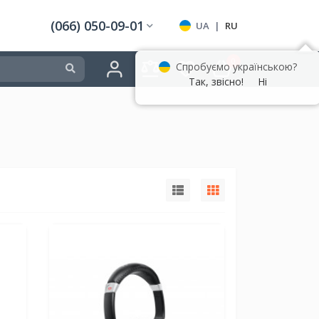
(066) 050-09-01
UA
|
RU
0
Спробуємо українською?
Так, звісно!
Ні