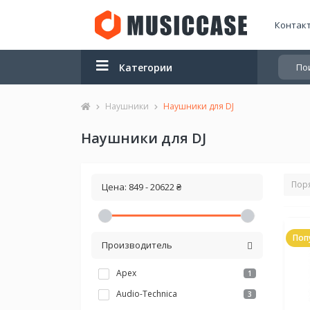
Контак
Категории
Наушники
Наушники для DJ
Наушники для DJ
Цена:
849
-
20622
₴
Поп
Производитель
Apex
1
Audio-Technica
3