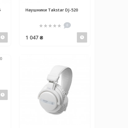
5
Наушники Takstar DJ-520
0
1 047 ₴
Предзаказ
Предзаказ
Предзаказ