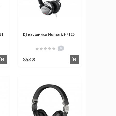
E1
DJ наушники Numark HF125
0
853 ₴
Купить
Купить