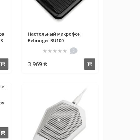
оя
Настольный микрофон
M3
Behringer BU100
0
3 969 ₴
Купить
Купить
оя
Купить