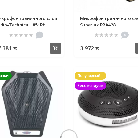
крофон граничного слоя
Микрофон граничного сл
dio-Technica U851Rb
Superlux PRA428
0
0
7 381 ₴
3 972 ₴
Купить
инки
Популярный
Рекомендуем