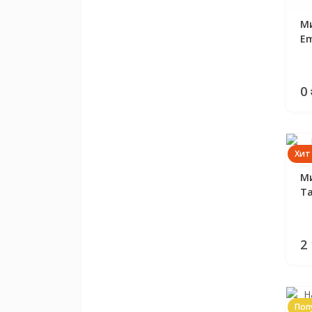
Ми
Em
0
Хит
Ми
Ta
2
Поп