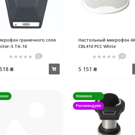
крофон граничного слоя
Настольный микрофон A
iter-S TA-16
CBL410 PCC White
0
0
 518 ₴
5 151 ₴
Купить
инки
Новинки
Рекомендуем
крофон граничного слоя
dio-Technica ES947C/FM3
0