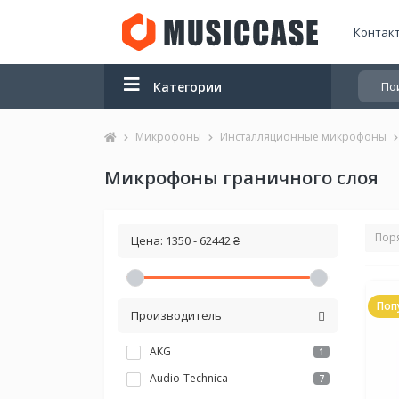
Контак
Категории
Микрофоны
Инсталляционные микрофоны
Микрофоны граничного слоя
Цена:
1350
-
62442
₴
Поп
Производитель
AKG
1
Audio-Technica
7