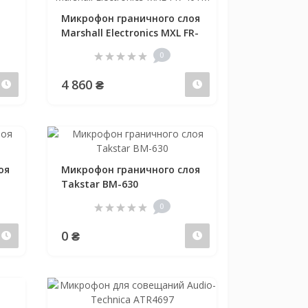
Микрофон граничного слоя
Marshall Electronics MXL FR-
401M
0
4 860 ₴
Предзаказ
Предзаказ
оя
Микрофон граничного слоя
Takstar BM-630
0
0 ₴
Предзаказ
Предзаказ