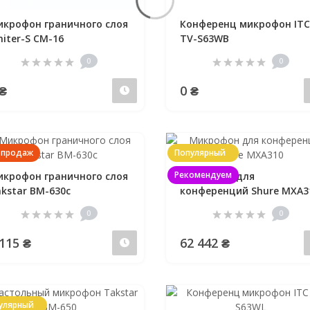
крофон граничного слоя
Конференц микрофон ITC
iter-S CM-16
TV-S63WB
0
0
 ₴
0 ₴
Предзаказ
 продаж
Популярный
Рекомендуем
крофон граничного слоя
Микрофон для
kstar BM-630с
конференций Shure MXA3
0
0
В
 115 ₴
62 442 ₴
наличии
улярный