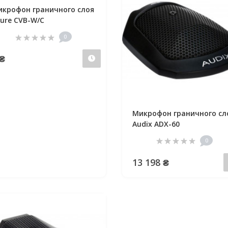
крофон граничного слоя
ure CVB-W/C
0
 ₴
Предзаказ
Микрофон граничного сл
Audix ADX-60
0
13 198 ₴