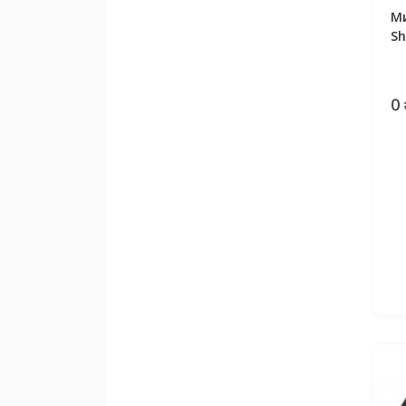
Ми
Sh
0