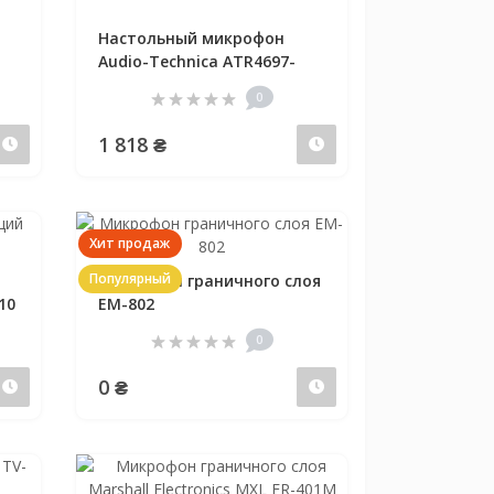
Настольный микрофон
Audio-Technica ATR4697-
USB
0
1 818 ₴
Предзаказ
Предзаказ
Хит продаж
Популярный
Микрофон граничного слоя
10
EM-802
0
0 ₴
Предзаказ
Предзаказ