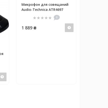
Микрофон для совещаний
Audio-Technica ATR4697
0
1 889 ₴
Предзаказ
оя
Предзаказ