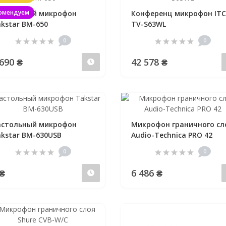
омендуем
астольный микрофон
Конференц микрофон ITC
kstar BM-650
TV-S63WL
0
0
 690 ₴
42 578 ₴
Предзаказ
астольный микрофон
Микрофон граничного сл
kstar BM-630USB
Audio-Technica PRO 42
0
0
 ₴
6 486 ₴
Предзаказ