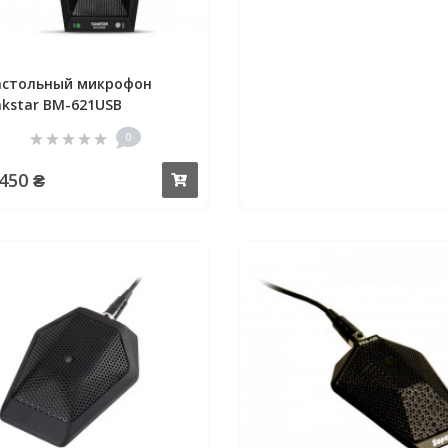
астольный микрофон
kstar BM-621USB
0
 450 ₴
Купить