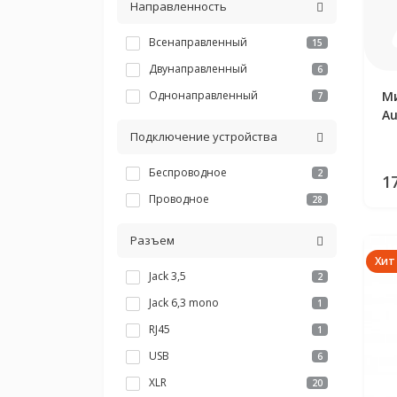
1
Направленность
Всенаправленный
15
Двунаправленный
6
Однонаправленный
7
Подключение устройства
Беспроводное
2
Проводное
28
Разъем
Хит
Jack 3,5
2
Jack 6,3 mono
1
RJ45
1
USB
6
XLR
20