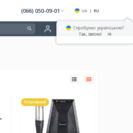
(066) 050-09-01
UA
|
RU
0
Спробуємо українською?
Так, звісно!
Ні
Популярный