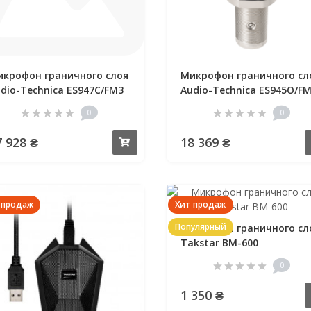
7 928 ₴
Купить
Микрофон граничного сл
Audio-Technica ES945O/F
0
18 369 ₴
 продаж
Хит продаж
Популярный
Микрофон граничного сл
Takstar BM-600
0
1 350 ₴