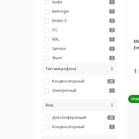
Audix
1
Behringer
1
Emiter-S
3
ITC
2
MXL
1
Ми
Em
Samson
1
Shure
2
Superlux
1
Тип микрофона
1
Takstar
8
Конденсаторный
26
Электретный
1
Нов
Вид
Ми
Au
Для конференций
28
Конденсаторный
1