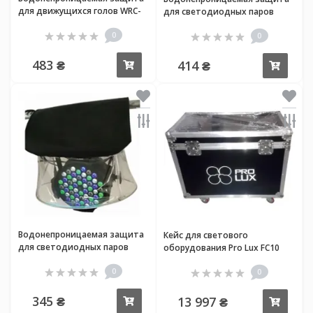
для движущихся голов WRC-
для светодиодных паров
108
WRC-PAR2
0
0
483 ₴
414 ₴
Купить
Купи
Водонепроницаемая защита
Кейс для светового
для светодиодных паров
оборудования Pro Lux FC10
WRC-PAR1
0
0
345 ₴
13 997 ₴
Купить
Купи