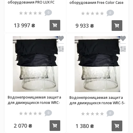
оборудования PRO LUX FC
оборудования Free Color Case
DOTLINE 1240
P1810/P1815
0
0
13 997 ₴
9 933 ₴
Купить
Купи
Водонепроницаемая защита
Водонепроницаемая защита
для движущихся голов WRC-
для движущихся голов WRC-5-
350L
7L
0
0
2 070 ₴
1 380 ₴
Купить
Купи