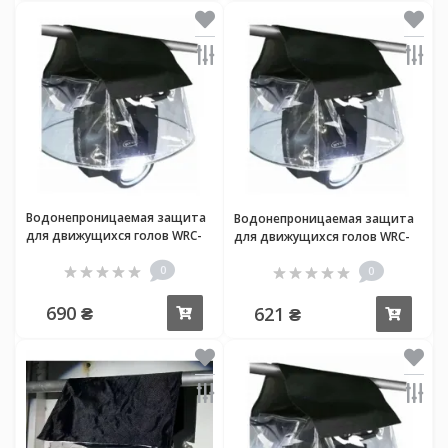
Водонепроницаемая защита
Водонепроницаемая защита
для движущихся голов WRC-
для движущихся голов WRC-
470
350
0
0
690 ₴
621 ₴
Купить
Купи