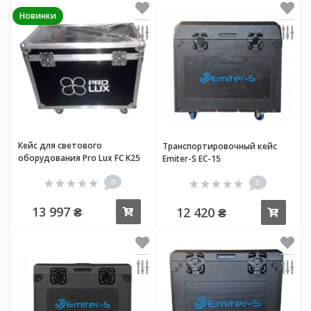
Новинки
Кейс для светового
Транспортировочный кейс
оборудования Pro Lux FC K25
Emiter-S EC-15
0
0
13 997 ₴
12 420 ₴
Купить
Купи