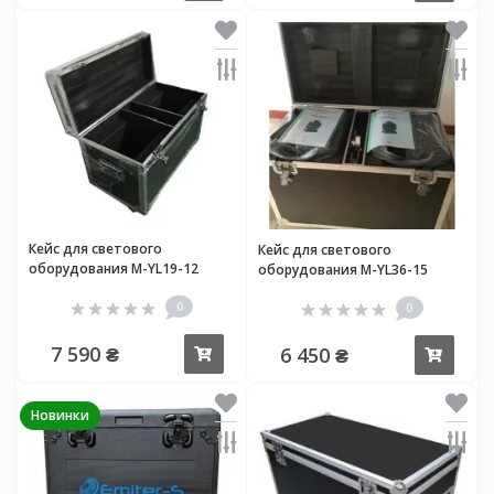
Кейс для светового
Кейс для светового
оборудования M-YL19-12
оборудования M-YL36-15
0
0
7 590 ₴
6 450 ₴
Купить
Купи
Новинки