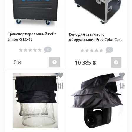
Транспортировочный кейс
Кейс для светового
Emiter-S EC-08
оборудования Free Color Case
Strobe Line 10-IN-1
0
0
0 ₴
10 385 ₴
Предзаказ
Зако