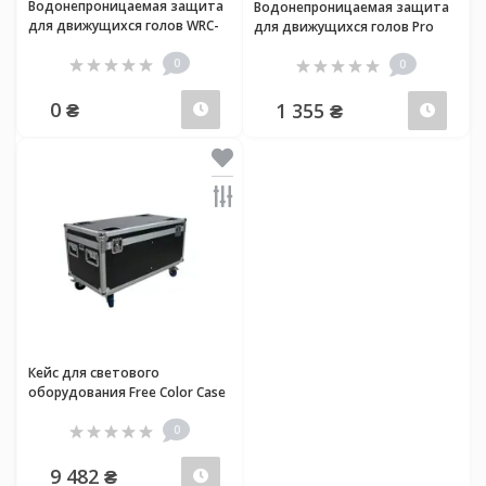
Водонепроницаемая защита
Водонепроницаемая защита
для движущихся голов WRC-
для движущихся голов Pro
280L
Lux Beam Rain Cover
0
0
0 ₴
1 355 ₴
Закончился
Зако
Кейс для светового
оборудования Free Color Case
Beam 7R (2 in 1)
0
9 482 ₴
Закончился