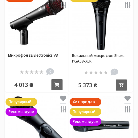
Микрофон sE Electronics V3
Вокальный микрофон Shure
PGA58-XLR
0
0
4 013 ₴
5 373 ₴
Купить
Купи
Популярный
Хит продаж
Рекомендуем
Популярный
Рекомендуем