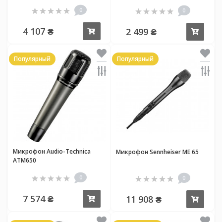
0
0
4 107 ₴
2 499 ₴
Купить
Купи
Популярный
Популярный
Микрофон Audio-Technica
Микрофон Sennheiser ME 65
ATM650
0
0
7 574 ₴
11 908 ₴
Купить
Купи