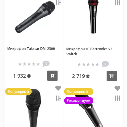
Микрофон Takstar DM-2300
Микрофон sE Electronics V2
Switch
0
0
1 932 ₴
2 719 ₴
Купить
Купи
Популярный
Популярный
Рекомендуем