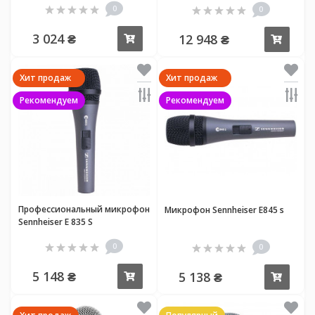
0
0
3 024 ₴
12 948 ₴
Купить
Купи
Хит продаж
Хит продаж
Рекомендуем
Рекомендуем
Профессиональный микрофон
Микрофон Sennheiser E845 s
Sennheiser E 835 S
0
0
5 148 ₴
5 138 ₴
Купить
Купи