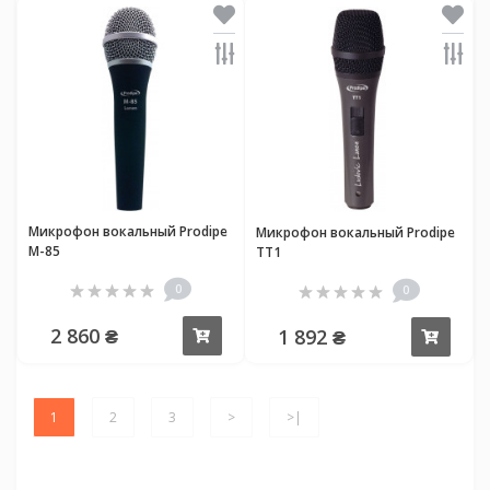
Микрофон вокальный Prodipe
Микрофон вокальный Prodipe
M-85
TT1
0
0
2 860 ₴
1 892 ₴
Купить
Купи
1
2
3
>
>|