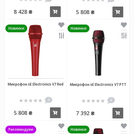
8 428 ₴
5 808 ₴
Купить
Купи
Новинки
Новинки
Микрофон sE Electronics V7 Red
Микрофон sE Electronics V7 PTT
0
0
5 808 ₴
7 392 ₴
Купить
Купи
Рекомендуем
Новинки