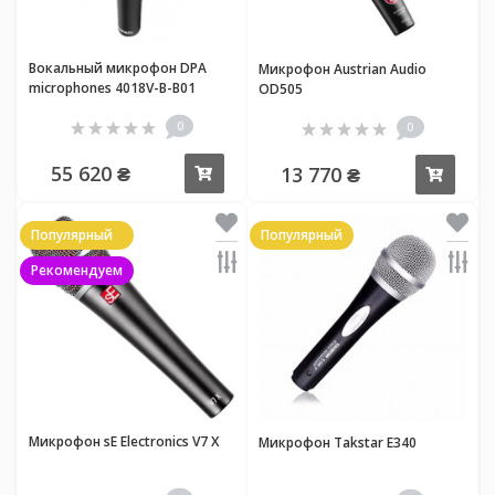
Вокальный микрофон DPA
Микрофон Austrian Audio
microphones 4018V-B-B01
OD505
0
0
55 620 ₴
13 770 ₴
Купить
Купи
Популярный
Популярный
Рекомендуем
Микрофон sE Electronics V7 X
Микрофон Takstar E340