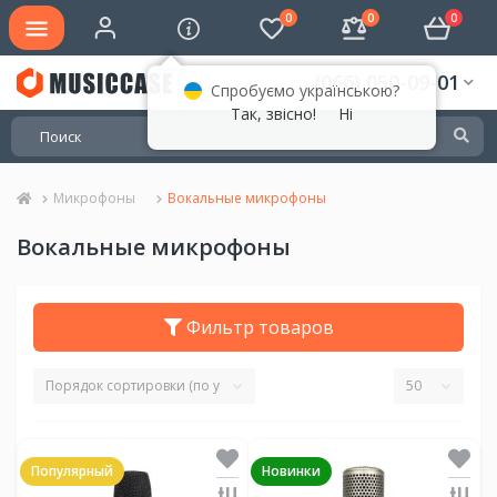
0
0
0
(066) 050-09-01
Спробуємо українською?
Так, звісно!
Ні
Микрофоны
Вокальные микрофоны
Вокальные микрофоны
Фильтр товаров
Популярный
Новинки