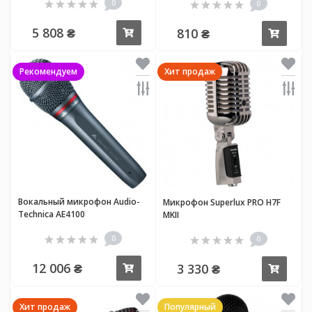
0
0
5 808 ₴
810 ₴
Купить
Купи
Рекомендуем
Хит продаж
Вокальный микрофон Audio-
Микрофон Superlux PRO H7F
Technica AE4100
MKII
0
0
12 006 ₴
3 330 ₴
Купить
Купи
Хит продаж
Популярный