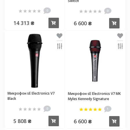
Switch
0
0
14 313 ₴
6 600 ₴
Купить
Купи
Микрофон sE Electronics V7
Микрофон sE Electronics V7 MK
Black
Myles Kennedy Signature
0
1
5 808 ₴
6 600 ₴
Купить
Купи