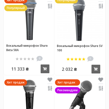
Хит продаж
Популярный
Популярный
Вокальный микрофон Shure
Вокальный микрофон Shure SV
Beta 58A
100
0
1
11 333 ₴
2 032 ₴
Купить
Купи
Хит продаж
Хит продаж
Рекомендуем