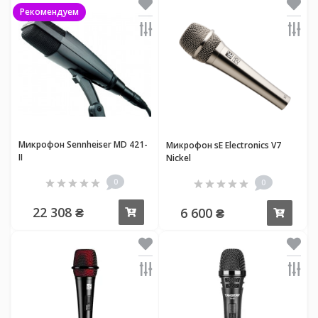
Рекомендуем
Микрофон Sennheiser MD 421-
Микрофон sE Electronics V7
II
Nickel
0
0
22 308 ₴
6 600 ₴
Купить
Купи