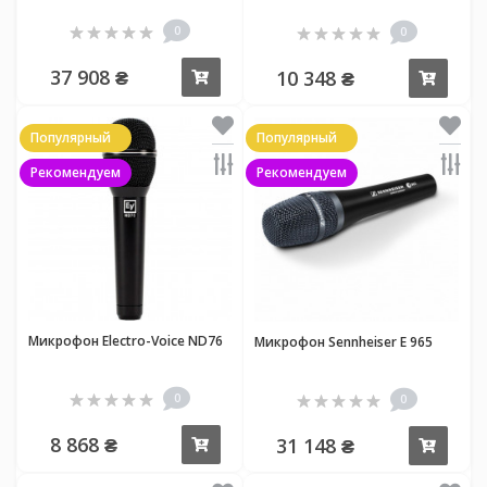
0
0
37 908 ₴
10 348 ₴
Купить
Купи
Популярный
Популярный
Рекомендуем
Рекомендуем
Микрофон Electro-Voice ND76
Микрофон Sennheiser E 965
0
0
8 868 ₴
31 148 ₴
Купить
Купи