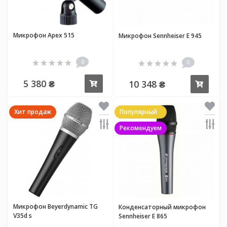
Микрофон Apex 515
Микрофон Sennheiser E 945
0
0
5 380 ₴
10 348 ₴
Купить
Купи
Хит продаж
Популярный
Рекомендуем
Микрофон Beyerdynamic TG
Конденсаторный микрофон
V35d s
Sennheiser E 865