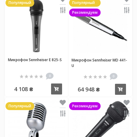
Популярный
Популярный
Рекомендуем
Микрофон Sennheiser E 825-S
Микрофон Sennheiser MD 441-
U
0
0
4 108 ₴
64 948 ₴
Купить
Купи
Популярный
Рекомендуем