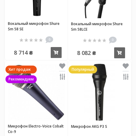
Вокальный микрофон Shure
Вокальный микрофон Shure
Sm 58 SE
Sm 58LCE
0
0
8 714 ₴
8 082 ₴
Купить
Купи
Хит продаж
Популярный
Рекомендуем
Микрофон Electro-Voice Cobalt
Микрофон AKG P3 S
Со-9