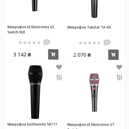
Микрофон sE Electronics V2
Микрофон Takstar TA-60
Switch XLR
0
0
3 142 ₴
2 070 ₴
Купить
Купи
Микрофон Earthworks SR117
Микрофон sE Electronics V7