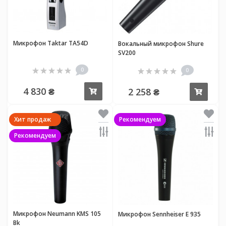
Микрофон Taktar TA54D
Вокальный микрофон Shure
SV200
0
0
4 830 ₴
2 258 ₴
Купить
Купи
Хит продаж
Рекомендуем
Рекомендуем
Микрофон Neumann KMS 105
Микрофон Sennheiser E 935
Bk