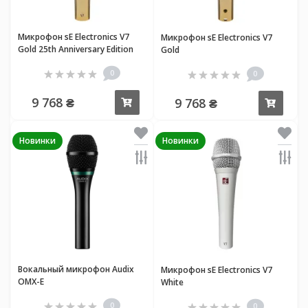
Микрофон sE Electronics V7
Микрофон sE Electronics V7
Gold 25th Anniversary Edition
Gold
0
0
9 768 ₴
9 768 ₴
Купить
Купи
Новинки
Новинки
Вокальный микрофон Audix
Микрофон sE Electronics V7
OMX-E
White
0
0