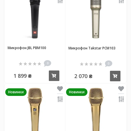
Микрофон JBL PBM100
Микрофон Takstar PCM103
0
0
1 899 ₴
2 070 ₴
Купить
Купи
Новинки
Новинки