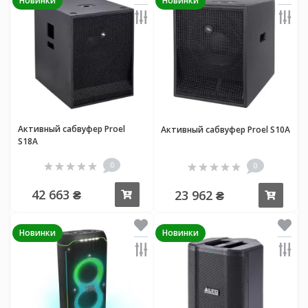
Новинки
Новинки
Активный сабвуфер Proel
Активный сабвуфер Proel S10A
S18A
0
0
42 663 ₴
23 962 ₴
Купить
Купи
Новинки
Новинки