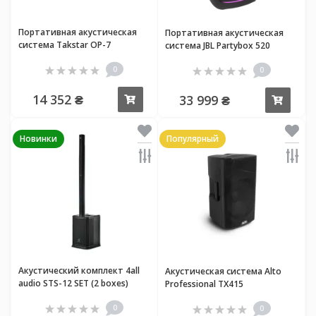
Портативная акустическая
Портативная акустическая
система Takstar OP-7
система JBL Partybox 520
0
0
14 352 ₴
33 999 ₴
Купить
Купи
Новинки
Популярный
Акустический комплект 4all
Акустическая система Alto
audio STS-12 SET (2 boxes)
Professional TX415
0
0