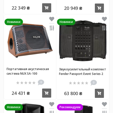
22 349 ₴
20 949 ₴
Купить
Купи
Новинки
Новинки
Портативная акустическая
Звукоусилительный комплект
система NUX SA-100
Fender Passport Event Series 2
0
0
24 431 ₴
63 800 ₴
Купить
Купи
Новинки
Рекомендуем