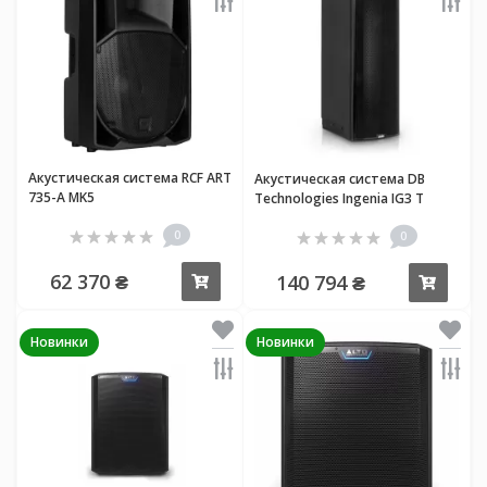
Акустическая система RCF ART
Акустическая система DB
735-A MK5
Technologies Ingenia IG3 T
0
0
62 370 ₴
140 794 ₴
Купить
Купи
Новинки
Новинки