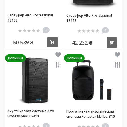
Сабвуфер Alto Professional
Сабвуфер Alto Professional
TS18S
TS15S
0
0
50 539 ₴
42 232 ₴
Купить
Купи
Новинки
Новинки
Акустическая система Alto
Портативная акустическая
Professional TS410
система Fonestar Malibu-310
0
0