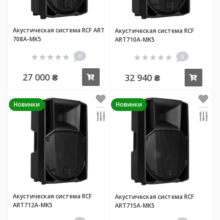
Акустическая система RCF ART
Акустическая система RCF
708А-MK5
ART710А-MK5
0
0
27 000 ₴
32 940 ₴
Купить
Купи
Новинки
Новинки
Акустическая система RCF
Акустическая система RCF
ART712А-MK5
ART715А-MK5