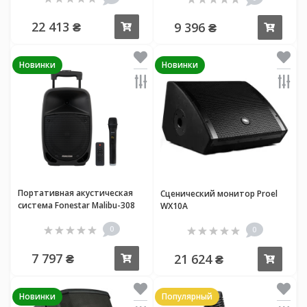
22 413 ₴
9 396 ₴
Купить
Купи
Новинки
Новинки
Портативная акустическая
Сценический монитор Proel
система Fonestar Malibu-308
WX10A
0
0
7 797 ₴
21 624 ₴
Купить
Купи
Новинки
Популярный