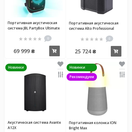
Портативная акустическая
Портативная акустическая
система JBL PartyBox Ultimate
система Alto Professional
Busker
0
0
69 999 ₴
25 724 ₴
Купить
Купи
Новинки
Новинки
Рекомендуем
Акустическая система Avante
Портативная колонка ION
A12X
Bright Max