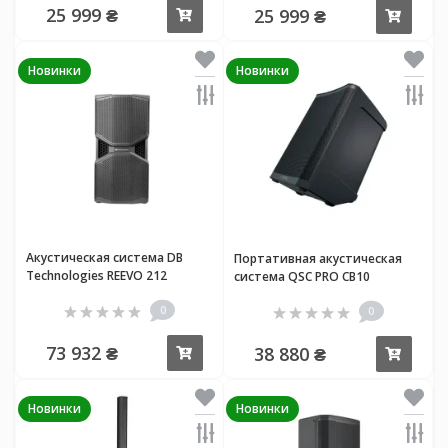
25 999 ₴
25 999 ₴
Купить
Купи
Новинки
Новинки
Акустическая система DB
Портативная акустическая
Technologies REEVO 212
система QSC PRO CB10
0
0
73 932 ₴
38 880 ₴
Купить
Купи
Новинки
Новинки