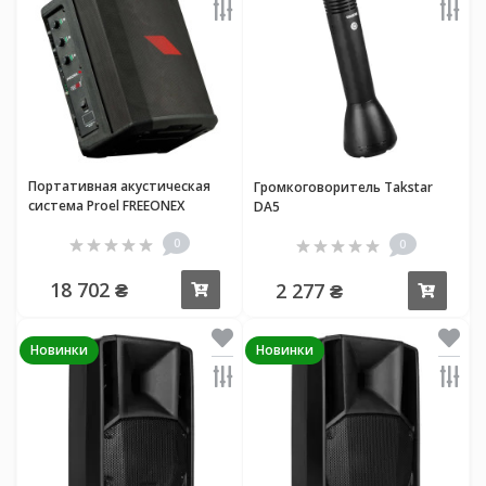
Портативная акустическая
Громкоговоритель Takstar
система Proel FREEONEX
DA5
0
0
18 702 ₴
2 277 ₴
Купить
Купи
Новинки
Новинки