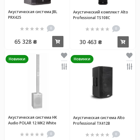
Акустическая система JBL
Акустический комплект Alto
PRX425
Professional TS108C
0
0
65 328 ₴
30 463 ₴
Купить
Купи
Новинки
Новинки
Акустическая система HK
Акустическая система Alto
Audio POLAR 12 MK2 White
Professional TX412B
0
0