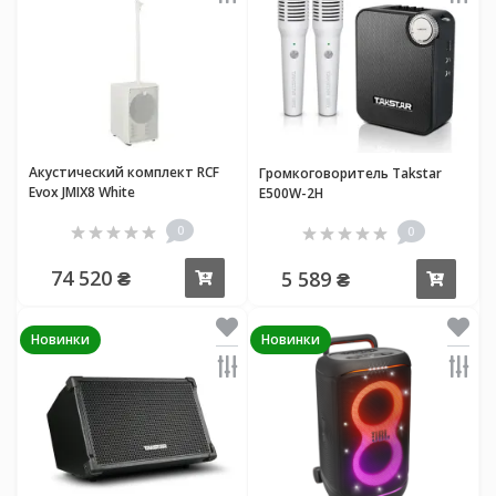
Акустический комплект RCF
Громкоговоритель Takstar
Evox JMIX8 White
E500W-2H
0
0
74 520 ₴
5 589 ₴
Купить
Купи
Новинки
Новинки