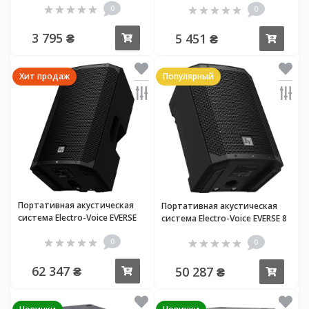
0
0
3 795 ₴
5 451 ₴
Купить
Купи
Хит продаж
Популярный
Портативная акустическая
Портативная акустическая
система Electro-Voice EVERSE
система Electro-Voice EVERSE 8
12
0
0
62 347 ₴
50 287 ₴
Купить
Купи