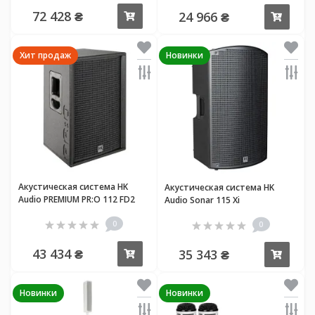
72 428 ₴
24 966 ₴
Купить
Купи
Хит продаж
Новинки
Акустическая система HK
Акустическая система HK
Audio PREMIUM PR:O 112 FD2
Audio Sonar 115 Xi
0
0
43 434 ₴
35 343 ₴
Купить
Купи
Новинки
Новинки