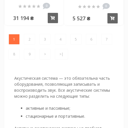
0
0
31 194 ₴
5 527 ₴
Купить
Купи
1
2
3
4
5
6
7
8
9
>
>|
Акустическая система — это обязательна часть
оборудования, позволяющая записывать и
воспроизводить звук. Все акустические системы
можно разделить на следующие типы:
активные и пассивные;
стационарные и портативные.