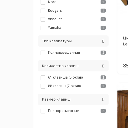
Nord
1
Rodgers
1
Viscount
1
Yamaha
1
Ци
Тип клавиатуры
Le
Полновзвешенная
2
8
Количество клавиш
61 клавиша (5 октав)
2
88 клавиш (7 октав)
1
Размер клавиш
Полноразмерные
2