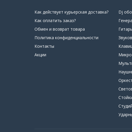
Как действует курьерская доставка?
Dj об
Как оплатить заказ?
Генер
Обмен и возврат товара
Гитар
Политика конфиденциальности
Звуко
Контакты
Клави
Акции
Микр
Мульт
Наушн
Оркес
Свето
Стойк
Студи
Ударн