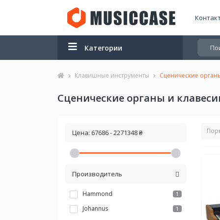
Контак
Категории
Клавишные инструменты
Сценические органы
Сценические органы и клавес
Цена:
67686
-
2271348
₴
Производитель
Hammond
1
Johannus
1