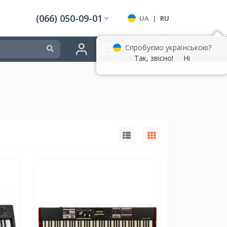
(066) 050-09-01
UA
|
RU
0
Спробуємо українською?
Так, звісно!
Ні