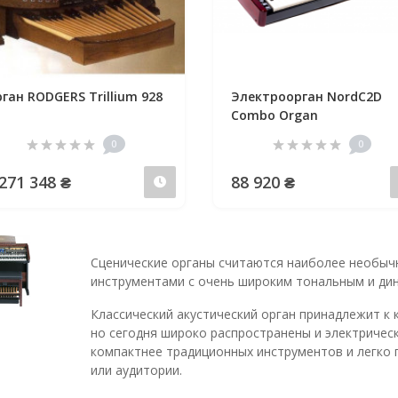
ган RODGERS Trillium 928
Электроорган NordC2D
Combo Organ
0
0
 271 348 ₴
88 920 ₴
Предзаказ
Сценические органы считаются наиболее необы
инструментами с очень широким тональным и ди
Классический акустический орган принадлежит к 
но сегодня широко распространены и электрическ
компактнее традиционных инструментов и легко 
или аудитории.