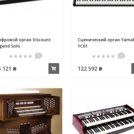
фровой орган Viscount
Сценический орган Yama
gend Solo
YC61
0
0
5 121 ₴
122 592 ₴
Купить