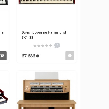
ha
Электроорган Hammond
SK1-88
0
67 686 ₴
Купить
Предзаказ