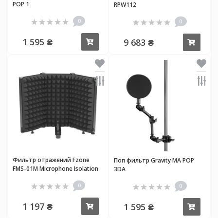
POP 1
RPW112
0
0
1 595 ₴
9 683 ₴
Купить
Купи
Фильтр отражений Fzone
Поп фильтр Gravity MA POP
FMS-01M Microphone Isolation
3DA
Shield
0
0
1 197 ₴
1 595 ₴
Купить
Купи