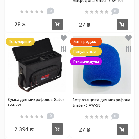
микрофона Emiter-S SF-105
0
0
28 ₴
27 ₴
Купить
Купи
Популярный
Хит продаж
Популярный
Рекомендуем
Сумка для микрофонов Gator
Ветрозащита для микрофона
GM-2W
Emiter-S AW-58
0
0
2 394 ₴
27 ₴
Купить
Купи