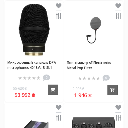
Микрофонный капсюль DPA
Поп-фильтр sE Electronics
microphones 4018VL-B-SL1
Metal Pop Filter
0
0
55 620 ₴
2 006 ₴
Купить
Купи
53 952 ₴
1 946 ₴