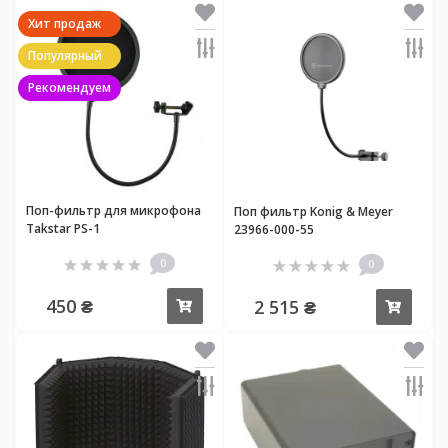
Хит продаж
Популярный
Рекомендуем
Поп-фильтр для микрофона
Поп фильтр Konig & Meyer
Takstar PS-1
23966-000-55
0
0
450 ₴
2 515 ₴
Купить
Купи