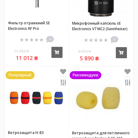
Фильтр отражений SE
Микрофонный капсюль sE
Electronics RF Pro
Electronics V7 MC2 (Sennheiser)
0
0
11 352 ₴
6 072 ₴
Купить
Купи
11 012 ₴
5 890 ₴
Популярный
Рекомендуем
Ветрозащита H-83
Ветрозащита для петличного