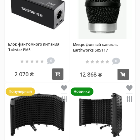
Блок фантомного питания
Микрофонный капсюль
Takstar PM5
Earthworks SR5117
0
0
2 070 ₴
12 868 ₴
Купить
Купи
Популярный
Новинки