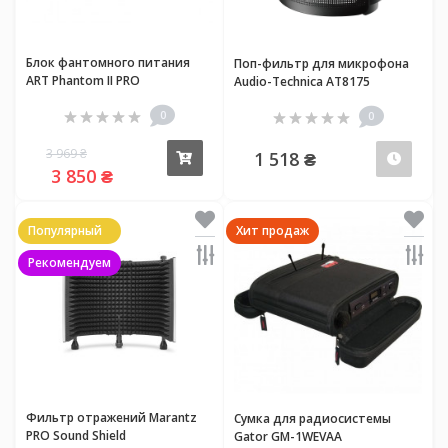
Блок фантомного питания
Поп-фильтр для микрофона
ART Phantom II PRO
Audio-Technica AT8175
0
0
3 969 ₴
1 518 ₴
Купить
Пред
3 850 ₴
Популярный
Хит продаж
Рекомендуем
Фильтр отражений Marantz
Сумка для радиосистемы
PRO Sound Shield
Gator GM-1WEVAA