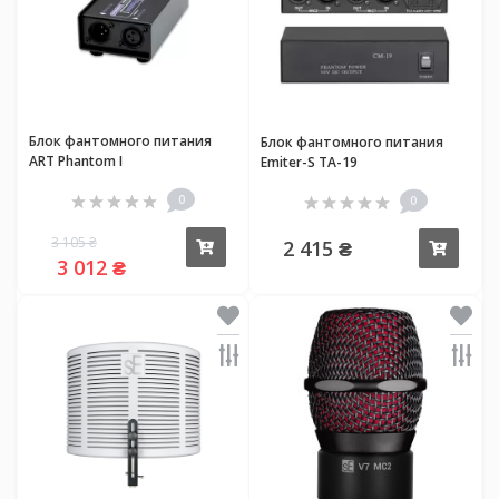
Блок фантомного питания
Блок фантомного питания
ART Phantom I
Emiter-S TA-19
0
0
3 105 ₴
2 415 ₴
Купить
Купи
3 012 ₴