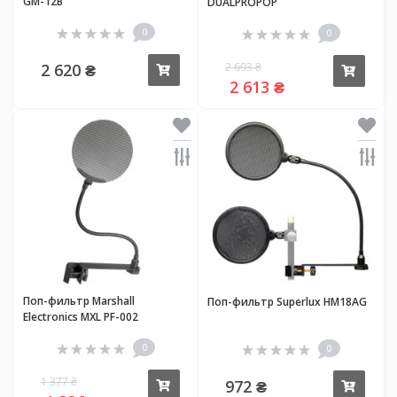
GM-12B
DUALPROPOP
0
0
2 620 ₴
2 693 ₴
Купить
Купи
2 613 ₴
Поп-фильтр Marshall
Поп-фильтр Superlux HM18AG
Electronics MXL PF-002
0
0
1 377 ₴
972 ₴
Купить
Купи