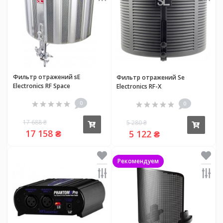
Фильтр отражений sE
Фильтр отражений Se
Electronics RF Space
Electronics RF-X
0
0
17 688 ₴
5 280 ₴
Купить
Купи
17 158 ₴
5 122 ₴
Рекомендуем