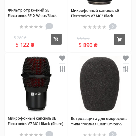
Фильтр отражений SE
Микрофонный капсюль sE
Electronics RF-X White/Black
Electronics V7 MC2 Black
(Sennheiser)
0
0
5 280 ₴
6 072 ₴
Купить
Купи
5 122 ₴
5 890 ₴
Микрофонный капсюль sE
Ветрозащита для микрофона
Electronics V7 MC1 Black (Shure)
типа "гусиная шея" Emiter-S
EFW-7
0
0