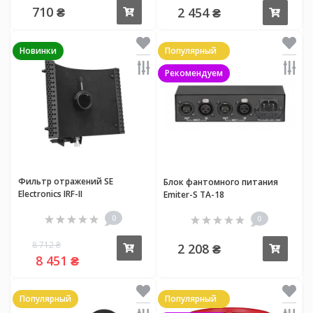
710 ₴
2 454 ₴
Купить
Купи
Новинки
Популярный
Рекомендуем
Фильтр отражений SE
Блок фантомного питания
Electronics IRF-II
Emiter-S TA-18
0
0
8 712 ₴
2 208 ₴
Купить
Купи
8 451 ₴
Популярный
Популярный