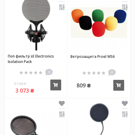
Поп фильтр sE Electronics
Ветрозащита Proel WS6
Isolation Pack
0
0
3 168 ₴
809 ₴
Купить
Купи
3 073 ₴