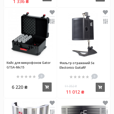
1 336 ₴
Кейс для микрофонов Gator
Фильтр отражений Se
GTSA-Mic15
Electonics GuitaRF
0
0
6 220 ₴
11 352 ₴
Купить
Купи
11 012 ₴