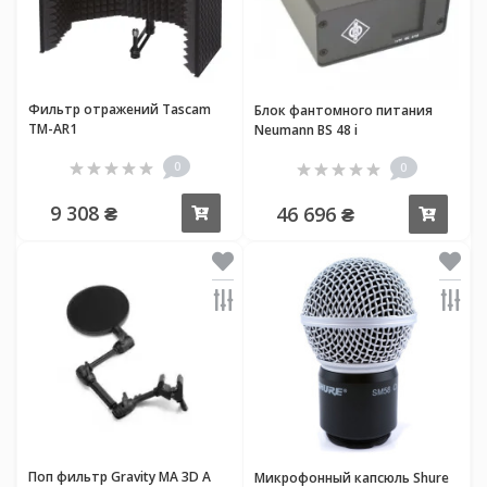
Фильтр отражений Tascam
Блок фантомного питания
TM-AR1
Neumann BS 48 i
0
0
9 308 ₴
46 696 ₴
Купить
Купи
Поп фильтр Gravity MA 3D A
Микрофонный капсюль Shure