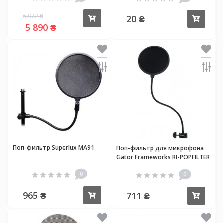
6 072 ₴
20 ₴
Купить
Купи
5 890 ₴
Поп-фильтр Superlux MA91
Поп-фильтр для микрофона
Gator Frameworks RI-POPFILTER
Rok-It Microphone Pop Filter
0
0
965 ₴
711 ₴
Купить
Купи