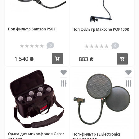
Поп фильтр Samson PS01
Поп фильтр Maxtone POP100R
0
0
1 540 ₴
883 ₴
Купить
Купи
Сумка для микрофонов Gator
Поп-фильтр sE Electronics