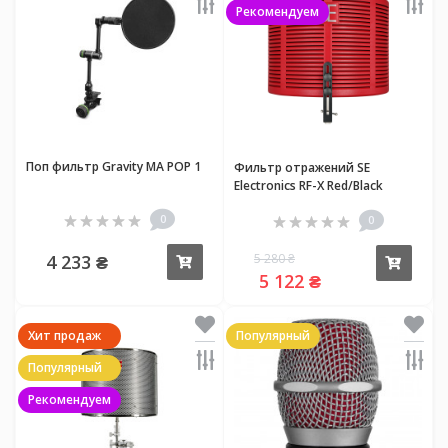
Рекомендуем
Поп фильтр Gravity MA POP 1
Фильтр отражений SE
Electronics RF-X Red/Black
0
0
4 233 ₴
5 280 ₴
Купить
Купи
5 122 ₴
Хит продаж
Популярный
Популярный
Рекомендуем