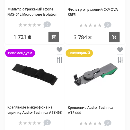
Фильтр отражений Fzone
Фильтр отражений CKMOVA
FMS-01L Microphone Isolation
SRF5
Shield
0
0
1 721 ₴
3 784 ₴
Купить
Купи
Рекомендуем
Популярный
Крепление микрофона на
Крепление Audio-Technica
скрипку Audio-Technica AT8468
AT8444
0
0