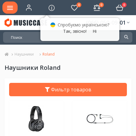
0
0
0
(066) 050-09-01
Спробуємо українською?
Так, звісно!
Ні
Наушники
Roland
Наушники Roland
Фильтр товаров