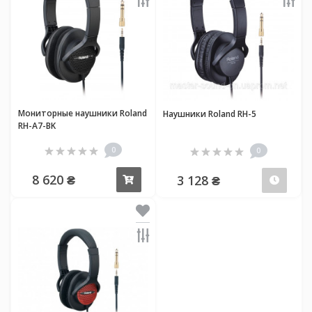
Мониторные наушники Roland
Наушники Roland RH-5
RH-A7-BK
0
0
8 620 ₴
3 128 ₴
Купить
Пред