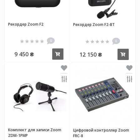
Рекордер Zoom F2
Рекордер Zoom F2-BT
0
0
9 450 ₴
12 150 ₴
Купить
Купи
Комплект для записи Zoom
Цифровой контроллер Zoom
ZDM-1PMP
FRC-8