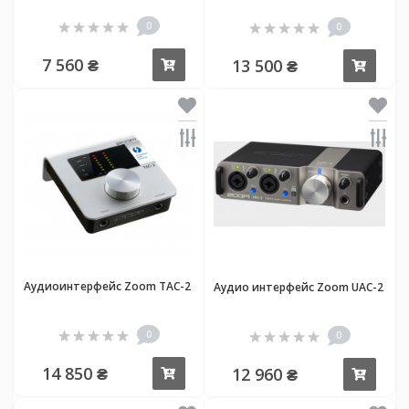
0
0
7 560 ₴
13 500 ₴
Купить
Купи
Аудиоинтерфейс Zoom TAC-2
Аудио интерфейс Zoom UAC-2
0
0
14 850 ₴
12 960 ₴
Купить
Купи