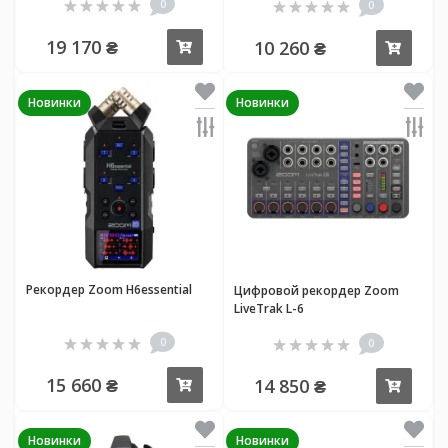
0
0
19 170 ₴
10 260 ₴
Купить
Купи
Новинки
Новинки
Рекордер Zoom H6essential
Цифровой рекордер Zoom
LiveTrak L-6
0
0
15 660 ₴
14 850 ₴
Купить
Купи
Новинки
Новинки