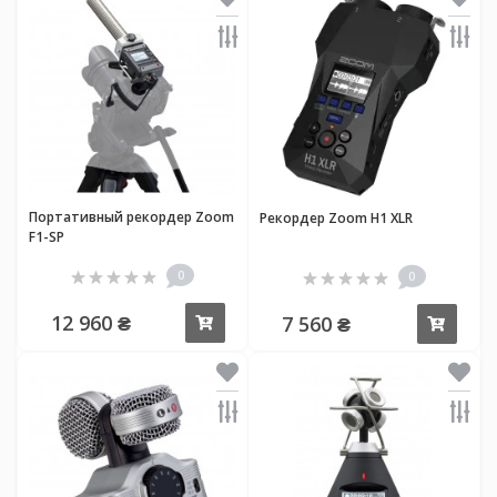
Портативный рекордер Zoom
Рекордер Zoom H1 XLR
F1-SP
0
0
12 960 ₴
7 560 ₴
Купить
Купи