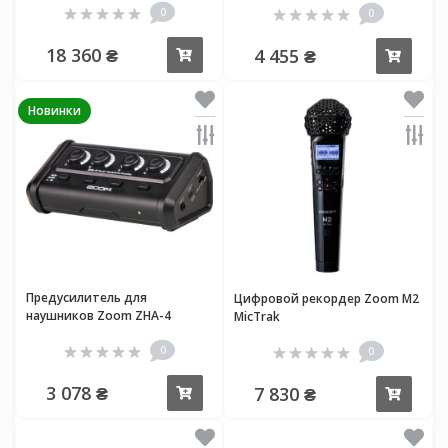
0
0
18 360 ₴
4 455 ₴
Купить
Купи
Новинки
Предусилитель для
Цифровой рекордер Zoom M2
наушников Zoom ZHA-4
MicTrak
0
0
3 078 ₴
7 830 ₴
Купить
Купи