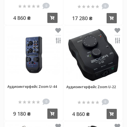
0
0
4 860 ₴
17 280 ₴
Купить
Купи
Аудиоинтерфейс Zoom U-44
Аудиоинтерфейс Zoom U-22
0
0
9 180 ₴
4 860 ₴
Купить
Купи