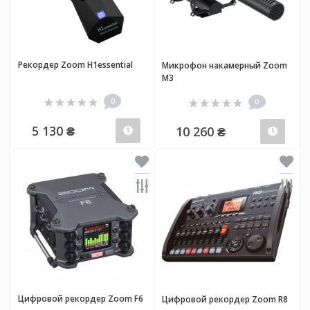
Рекордер Zoom H1essential
Микрофон накамерный Zoom
M3
0
0
5 130 ₴
10 260 ₴
Предзаказ
Пред
Цифровой рекордер Zoom F6
Цифровой рекордер Zoom R8