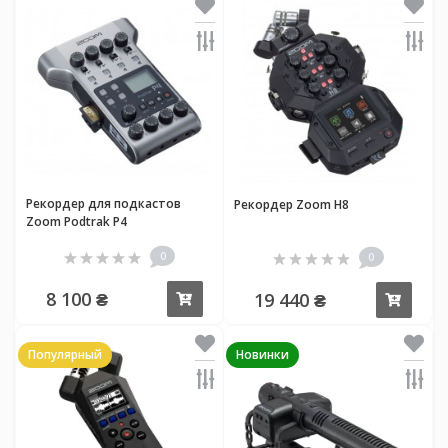
Рекордер для подкастов
Рекордер Zoom H8
Zoom Podtrak P4
0
0
8 100 ₴
19 440 ₴
Купить
Купи
Популярный
Новинки