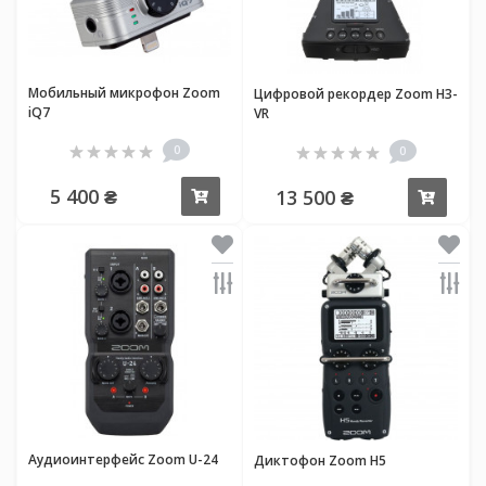
Мобильный микрофон Zoom
Цифровой рекордер Zoom H3-
iQ7
VR
0
0
5 400 ₴
13 500 ₴
Купить
Купи
Аудиоинтерфейс Zoom U-24
Диктофон Zoom H5