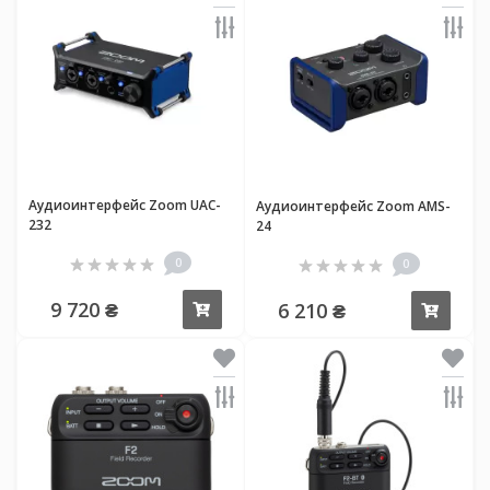
Аудиоинтерфейс Zoom UAC-
Аудиоинтерфейс Zoom AMS-
232
24
0
0
9 720 ₴
6 210 ₴
Купить
Купи