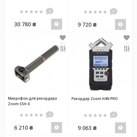
0
0
30 780 ₴
9 720 ₴
Предзаказ
Пред
Микрофон для рекордера
Рекордер Zoom H4N PRO
Zoom SSH-6
0
0
6 210 ₴
9 063 ₴
Предзаказ
Пред