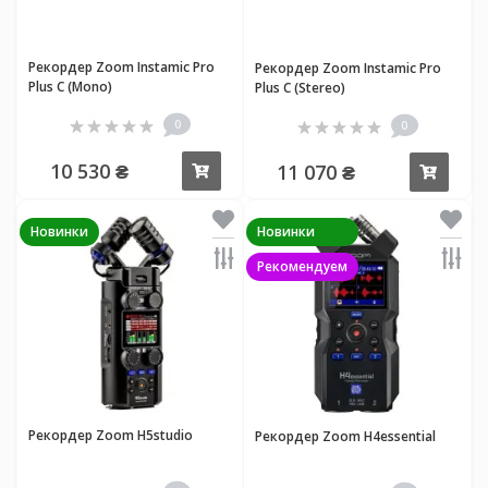
Рекордер Zoom Instamic Pro
Рекордер Zoom Instamic Pro
Plus C (Mono)
Plus C (Stereo)
0
0
10 530 ₴
11 070 ₴
Купить
Купи
Новинки
Новинки
Рекомендуем
Рекордер Zoom H5studio
Рекордер Zoom H4essential