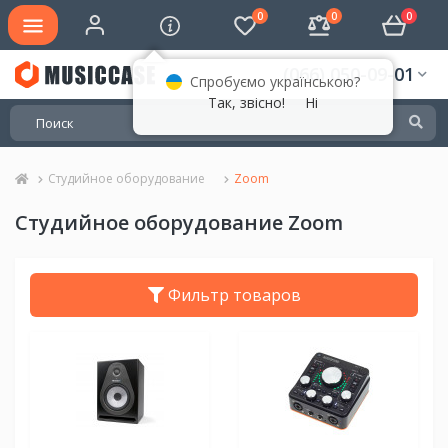
0
0
0
(066) 050-09-01
Спробуємо українською?
Так, звісно!
Ні
Студийное оборудование
Zoom
Студийное оборудование Zoom
Фильтр товаров