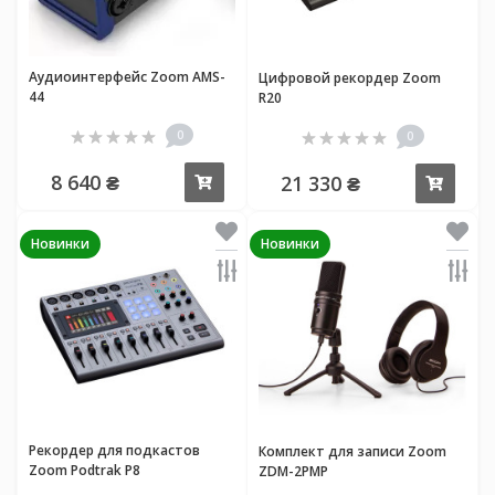
Аудиоинтерфейс Zoom AMS-
Цифровой рекордер Zoom
44
R20
0
0
8 640 ₴
21 330 ₴
Купить
Купи
Новинки
Новинки
Рекордер для подкастов
Комплект для записи Zoom
Zoom Podtrak P8
ZDM-2PMP