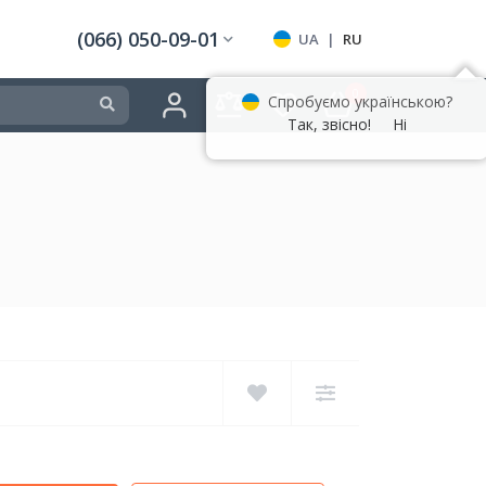
(066) 050-09-01
UA
|
RU
0
Спробуємо українською?
Так, звісно!
Ні