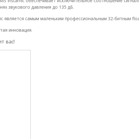
S Instamic обеспечивает исключительное соотношение сигнал/
внях звукового давления до 135 дБ.
amic является самым маленьким профессиональным 32-битным floa
тая инновация.
т вас!