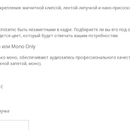
 крепления: магнитной клипсой, лентой-липучкой и нано-присоск
nstamic быть незаметными в кадре. Подбираете ли вы его под о
дется цвет, который будет отвечать вашим потребностям.
o или Mono Only
лько моно, обеспечивают аудиозапись профессионального качес
жной запятой, моно).
 C
пучке