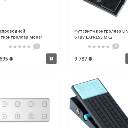
спроводной
Футсвитч контроллер LI
тконтроллер Mooer
6 FBV EXPRESS MK2
F4 Wireless Footswitch
0
0
hite)
 695 ₴
9 787 ₴
Купить