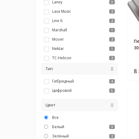
Laney
3
Lava Music
2
Line 6
2
Marshall
1
Mooer
2
Пе
30
Nektar
1
TC-Helicon
2
Тип
8
Гибридный
4
Цифровой
5
Цвет
Все
Белый
3
Зелёный
2