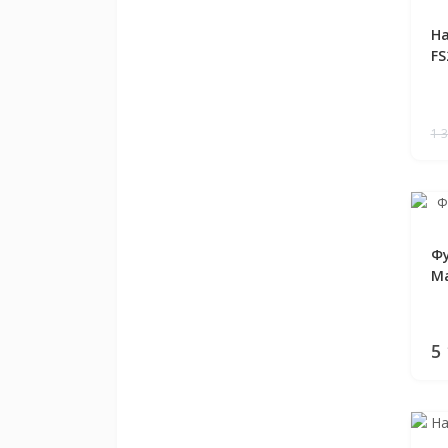
На
FS
1 
Фу
Ma
5