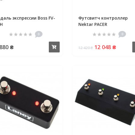
даль экспрессии Boss FV-
Футсвитч контроллер
H
Nektar PACER
0
0
 880 ₴
12 048 ₴
Купить
12 420 ₴