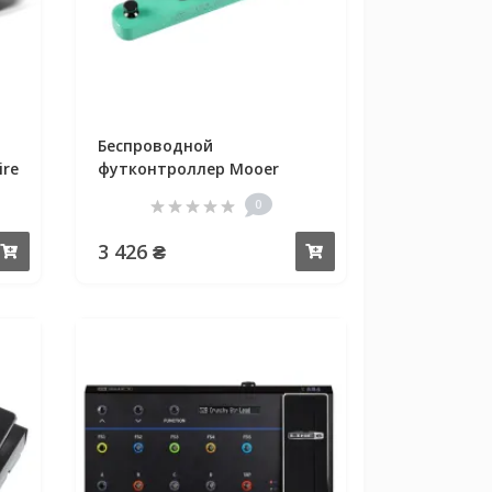
Беспроводной
ire
футконтроллер Mooer
GWF4 Wireless Footswitch
0
(Green)
3 426 ₴
Купить
Купить