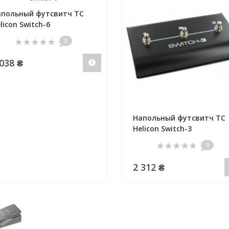
польный футсвитч TC
licon Switch-6
0
 038 ₴
Предзаказ
Напольный футсвитч TC
Helicon Switch-3
0
2 312 ₴