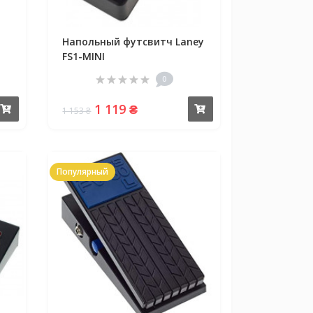
Напольный футсвитч Laney
FS1-MINI
0
1 119 ₴
Купить
Купить
1 153 ₴
Популярный