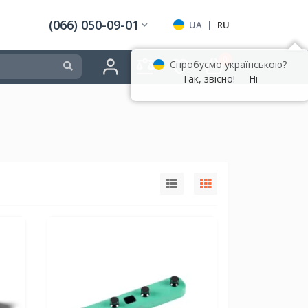
(066) 050-09-01
UA
|
RU
0
Спробуємо українською?
Так, звісно!
Ні