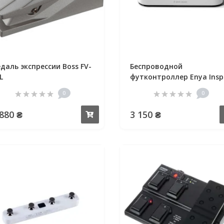
даль экспрессии Boss FV-
Беспроводной
L
футконтроллер Enya Insp
Wireless Pedal
0
0
 880 ₴
3 150 ₴
Купить