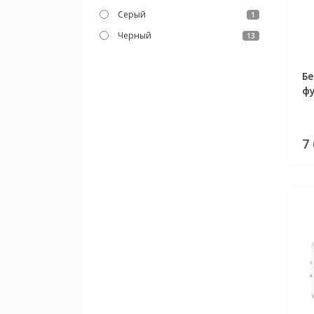
Серый
1
Черный
13
Бе
фу
GW
(W
7