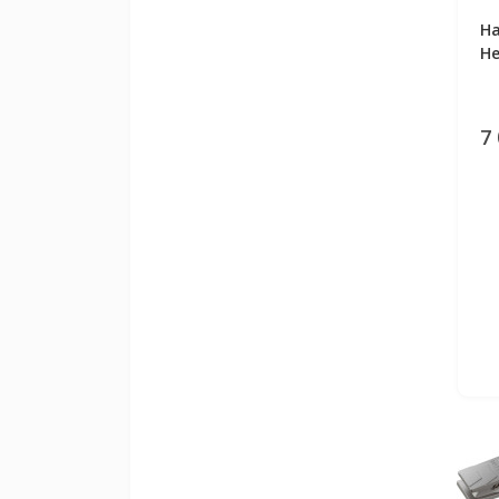
На
He
7