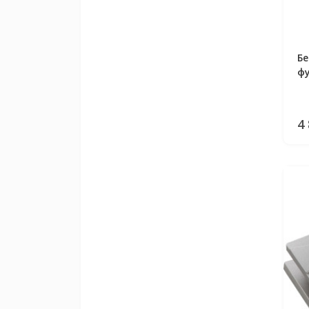
Бе
фу
Pe
4