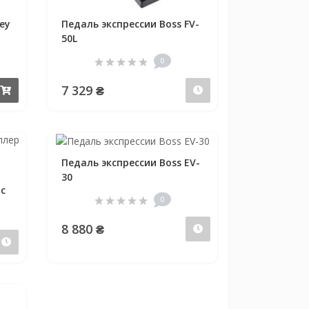
ey
Педаль экспрессии Boss FV-
50L
0
7 329 ₴
Купить
Предзаказ
Педаль экспрессии Boss EV-
30
c
0
8 880 ₴
Предзаказ
Предзаказ