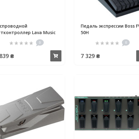
спроводной
Педаль экспрессии Boss F
тконтроллер Lava Music
50H
dals LiveDrum
0
0
 839 ₴
7 329 ₴
Купить