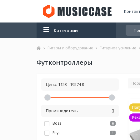
Контак
Категории
Гитары и оборудование
Гитарное усиление
Футконтроллеры
Цена:
1153
-
19574
₴
Поп
Производитель
Рек
Boss
6
Enya
1