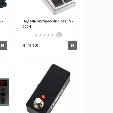
V-
Педаль экспрессии Boss FV-
500H
0
9 234 ₴
Купить
Купить