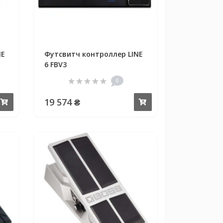
NE
Футсвитч контроллер LINE
6 FBV3
0
19 574 ₴
Купить
Купить