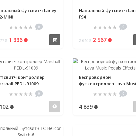
польный футсвитч Laney
Напольный футсвитч Lan
2-MINI
FS4
0
0
1 336 ₴
2 567 ₴
Купить
377 ₴
2 646 ₴
тсвитч контроллер
Беспроводной
rshall PEDL-91009
футконтроллер Lava Musi
Pedals Effects
0
0
 102 ₴
4 839 ₴
Предзаказ