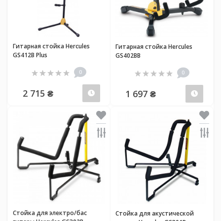
Гитарная стойка Hercules
Гитарная стойка Hercules
GS412B Plus
GS402BB
0
0
2 715 ₴
1 697 ₴
Предзаказ
Пред
Стойка для электро/бас
Стойка для акустической