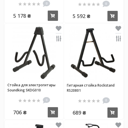
0
0
5 178 ₴
5 592 ₴
Купить
Купи
Стойка для электрогитары
Гитарная стойка Rockstand
Soundking SKDG010
RS20801
0
0
706 ₴
689 ₴
Купить
Купи