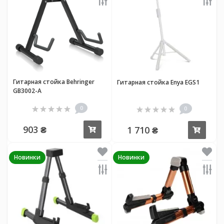
Гитарная стойка Behringer
Гитарная стойка Enya EGS1
GB3002-A
0
0
903 ₴
1 710 ₴
Купить
Купи
Новинки
Новинки