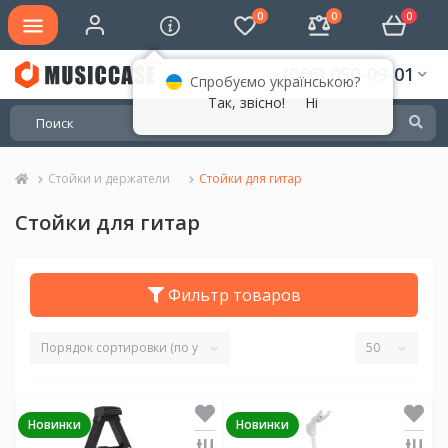
0
0
0
(066) 050-09-01
Спробуємо українською?
Так, звісно!
Ні
Стойки и держатели
Стойки для гитар
Стойки для гитар
Фильтр товаров
Новинки
Новинки