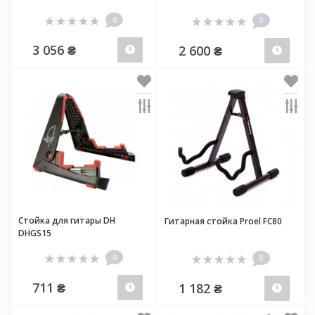
0
0
3 056 ₴
2 600 ₴
Предзаказ
Пред
Стойка для гитары DH
Гитарная стойка Proel FC80
DHGS15
0
0
711 ₴
1 182 ₴
Предзаказ
Пред