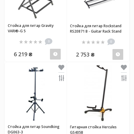
Стойка для гитар Gravity
Стойка для гитар Rockstand
VARI®-G 5
RS20871 B - Guitar Rack Stand
for 5 Classical or Acoustic
0
0
Guitars / Basses
6 219 ₴
2 753 ₴
Предзаказ
Пред
Стойка для гитар Soundking
Гитарная стойка Hercules
DG063-3
GS405B