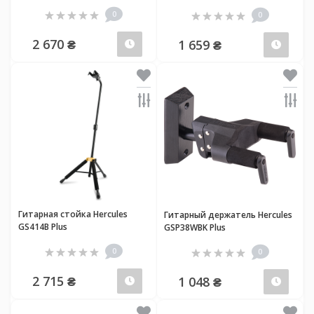
0
0
2 670 ₴
1 659 ₴
Предзаказ
Пред
Гитарная стойка Hercules
Гитарный держатель Hercules
GS414B Plus
GSP38WBK Plus
0
0
2 715 ₴
1 048 ₴
Предзаказ
Пред