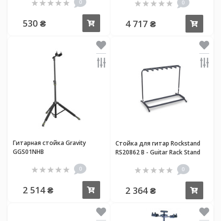
0
0
530 ₴
4 717 ₴
Купить
Купи
Гитарная стойка Gravity
Стойка для гитар Rockstand
GGS01NHB
RS20862 B - Guitar Rack Stand
for 7 Electric Guitars / Basses
0
0
2 514 ₴
2 364 ₴
Купить
Купи