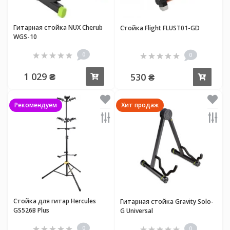
Гитарная стойка NUX Cherub
Стойка Flight FLUST01-GD
WGS-10
0
0
1 029 ₴
530 ₴
Купить
Купи
Рекомендуем
Хит продаж
Стойка для гитар Hercules
Гитарная стойка Gravity Solo-
GS526B Plus
G Universal
0
0