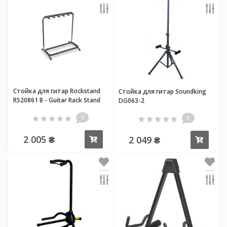
Стойка для гитар Rockstand
Стойка для гитар Soundking
RS20861 B - Guitar Rack Stand
DG063-2
for 5 Electric Guitars / Basses
0
0
2 005 ₴
2 049 ₴
Купить
Купи