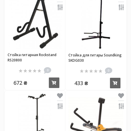
Стойка гитарная Rockstand
Стойка для гитары Soundking
RS20800
SKDG030
0
0
672 ₴
433 ₴
Купить
Купи