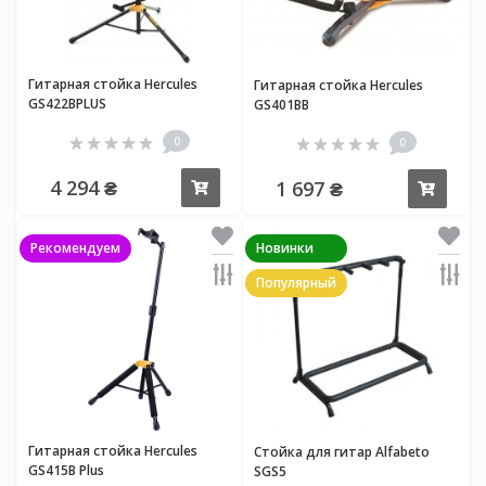
Гитарная стойка Hercules
Гитарная стойка Hercules
GS422BPLUS
GS401BB
0
0
4 294 ₴
1 697 ₴
Купить
Купи
Рекомендуем
Новинки
Популярный
Гитарная стойка Hercules
Стойка для гитар Alfabeto
GS415B Plus
SGS5