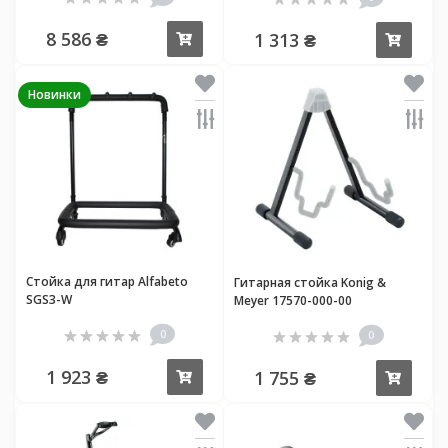
8 586 ₴
1 313 ₴
Купить
Купи
Новинки
Стойка для гитар Alfabeto
Гитарная стойка Konig &
SGS3-W
Meyer 17570-000-00
0
0
1 923 ₴
1 755 ₴
Купить
Купи