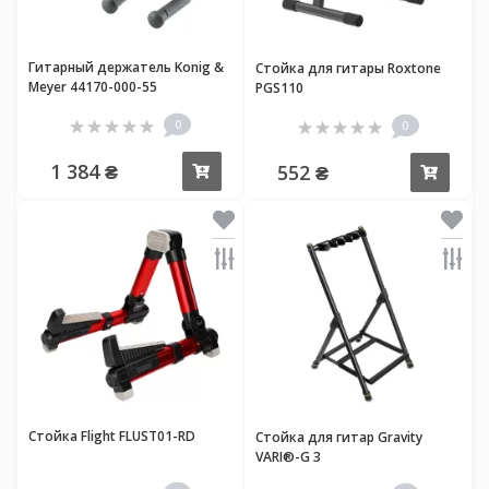
Гитарный держатель Konig &
Стойка для гитары Roxtone
Meyer 44170-000-55
PGS110
0
0
1 384 ₴
552 ₴
Купить
Купи
Стойка Flight FLUST01-RD
Стойка для гитар Gravity
VARI®-G 3