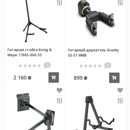
Гитарная стойка Konig &
Гитарный держатель Gravity
Meyer 17685-000-55
GS 01 WMB
0
0
2 160 ₴
899 ₴
Купить
Купи