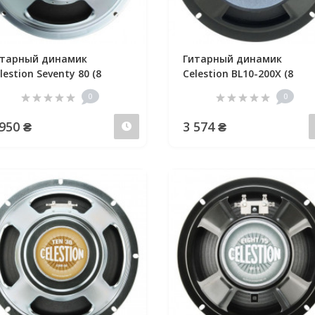
итарный динамик
Гитарный динамик
lestion Seventy 80 (8
Celestion BL10-200X (8
0
0
 950 ₴
3 574 ₴
Предзаказ