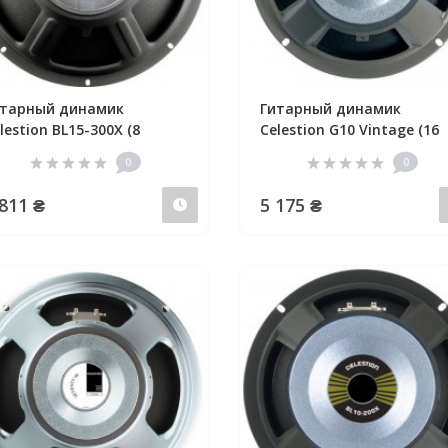
итарный динамик
Гитарный динамик
lestion BL15-300X (8
Celestion G10 Vintage (16
0
0
 811 ₴
5 175 ₴
Предзаказ