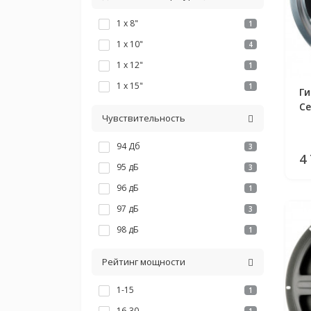
1 x 8"
1
1 x 10"
4
1 x 12"
1
1 x 15"
1
Г
Ce
Чувствительность
94 Дб
3
4
95 дБ
3
96 дБ
1
97 дБ
3
98 дБ
1
Рейтинг мощности
1-15
1
16-30