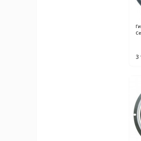
Г
Ce
3