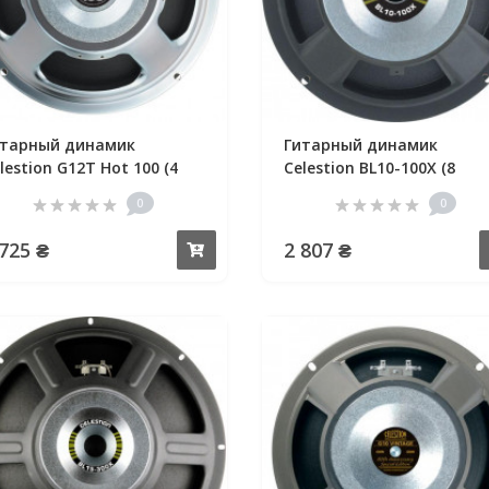
итарный динамик
Гитарный динамик
lestion G12T Hot 100 (4
Celestion BL10-100X (8
0
0
 725 ₴
2 807 ₴
Купить