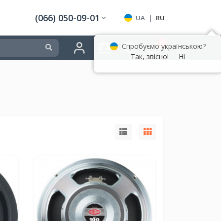
(066) 050-09-01
UA
|
RU
0
Спробуємо українською?
Так, звісно!
Ні