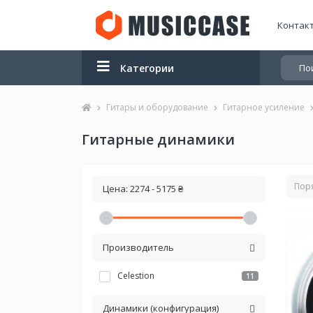
Контак
Категории
Гитары и оборудование
Гитарное усиление
Гитарные динамики
Цена:
2274
-
5175
₴
Производитель
Celestion
11
Динамики (конфигурация)