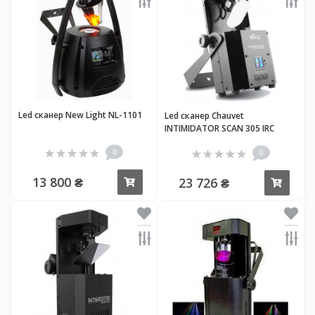
Led cканер New Light NL-1101
Led сканер Chauvet
INTIMIDATOR SCAN 305 IRC
0
0
13 800 ₴
23 726 ₴
Купить
Купи