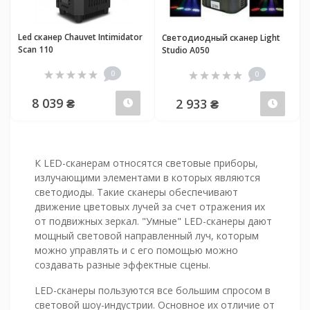
Led сканер Chauvet Intimidator
Светодиодный сканер Light
Scan 110
Studio A050
0
0
8 039 ₴
2 933 ₴
Предзаказ
Пред
К LED-сканерам относятся световые приборы,
излучающими элементами в которых являются
светодиоды. Такие сканеры обеспечивают
движение цветовых лучей за счет отражения их
от подвижных зеркал. "Умные" LED-сканеры дают
мощный световой направленный луч, которым
можно управлять и с его помощью можно
создавать разные эффектные сцены.
LED-сканеры пользуются все большим спросом в
световой шоу-индустрии. Основное их отличие от