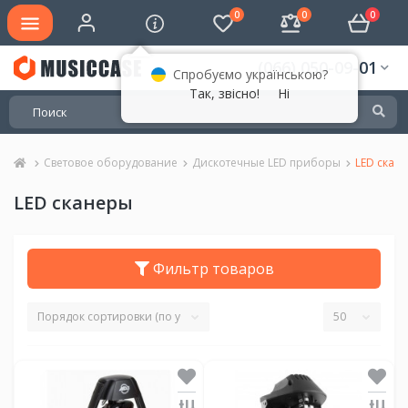
0
0
0
(066) 050-09-01
Спробуємо українською?
Так, звісно!
Ні
Световое оборудование
Дискотечные LED приборы
LED скан
LED сканеры
Фильтр товаров