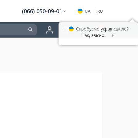
(066) 050-09-01
UA
|
RU
0
Спробуємо українською?
Так, звісно!
Ні