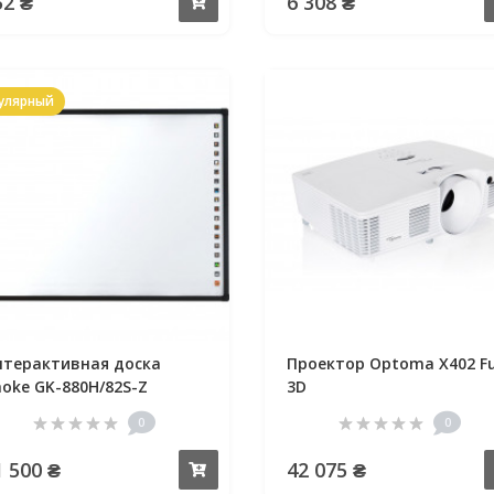
52 ₴
6 308 ₴
Купить
улярный
терактивная доска
Проектор Optoma X402 Fu
oke GK-880H/82S-Z
3D
0
0
1 500 ₴
42 075 ₴
Купить