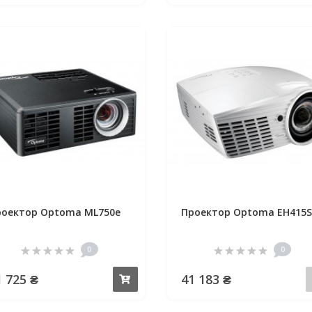
оектор Optoma ML750e
Проектор Optoma EH415
0
0
1 725 ₴
41 183 ₴
Купить