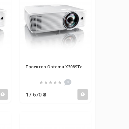
T
Проектор Optoma X308STe
0
17 670 ₴
Предзаказ
Предзаказ