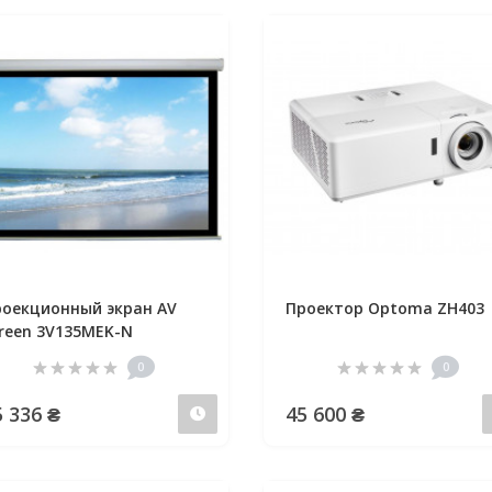
оекционный экран AV
Проектор Optoma ZH403
reen 3V135MEK-N
0
0
5 336 ₴
45 600 ₴
Предзаказ