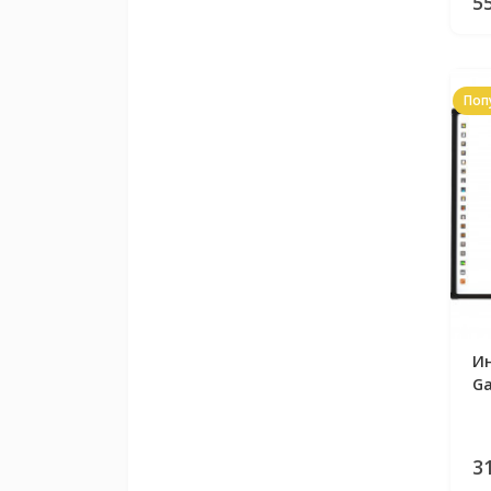
5
Поп
Ин
Ga
3