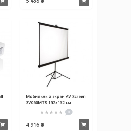
5 438 ₴
Купить
Купить
ll
Мобильный экран AV Screen
3V060MTS 152x152 см
0
4 916 ₴
Купить
Купить