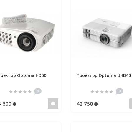
оектор Optoma HD50
Проектор Optoma UHD40
0
0
5 600 ₴
42 750 ₴
Предзаказ