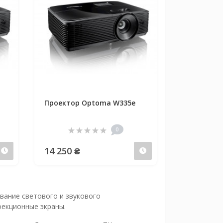
Проектор Optoma W335e
0
14 250 ₴
Предзаказ
Предзаказ
ание светового и звукового
оекционные экраны.