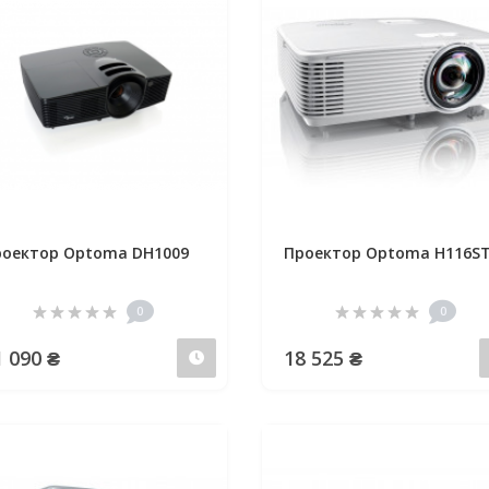
оектор Optoma DH1009
Проектор Optoma H116S
0
0
1 090 ₴
18 525 ₴
Предзаказ