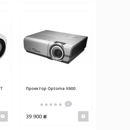
ST
Проектор Optoma X600
0
39 900 ₴
Предзаказ
Предзаказ