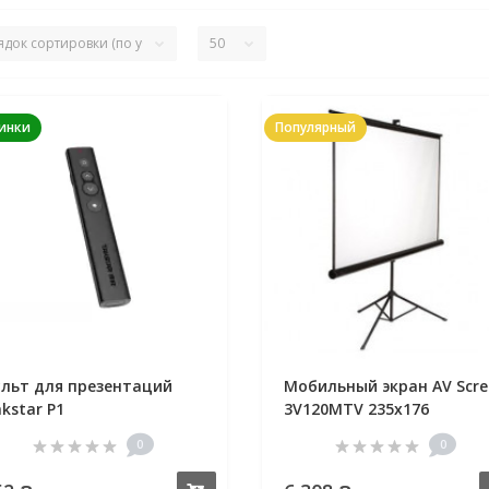
инки
Популярный
льт для презентаций
Мобильный экран AV Scre
kstar P1
3V120MTV 235x176
0
0