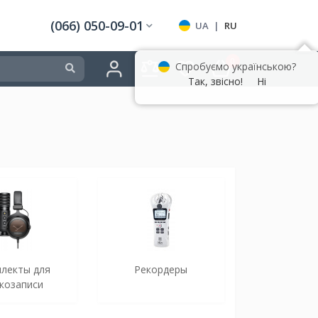
(066) 050-09-01
UA
|
RU
0
Спробуємо українською?
Так, звісно!
Ні
лекты для
Рекордеры
козаписи