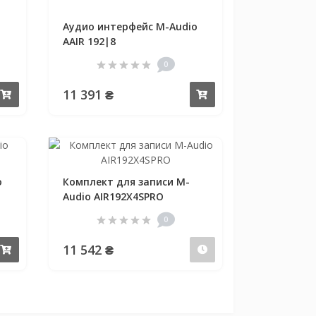
Аудио интерфейс M-Audio
AAIR 192|8
0
11 391 ₴
Купить
Купить
o
Комплект для записи M-
Audio AIR192X4SPRO
0
11 542 ₴
Купить
Предзаказ