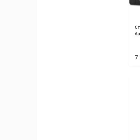
С
Au
Mo
7