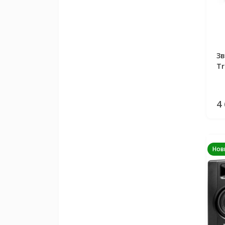
Зв
Tr
4
Нов