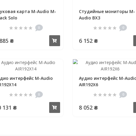
уковая карта M-Audio M-
Студийные мониторы M-
ack Solo
Audio BX3
0
0
 885 ₴
6 152 ₴
Купить
дио интерфейс M-Audio
Аудио интерфейс M-Audi
R192X14
AIR192X6
0
0
0 131 ₴
8 052 ₴
Купить