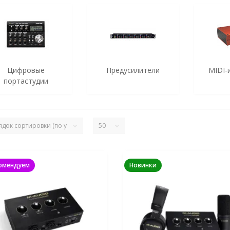
Цифровые
Предусилители
MIDI-
портастудии
омендуем
Новинки