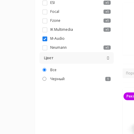
ESI
+1
Focal
+1
Fzone
+1
IK Multimedia
+1
M-Audio
Neumann
+1
RME
+5
Цвет
Tascam
+4
Все
Universal Audio
+2
Черный
1
Yamaha
+3
Zoom
+1
Рек