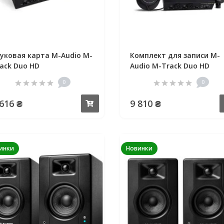
уковая карта M-Audio M-
Комплект для записи M-
ack Duo HD
Audio M-Track Duo HD
Producer Pack
0
0
 616 ₴
9 810 ₴
Купить
инки
Новинки