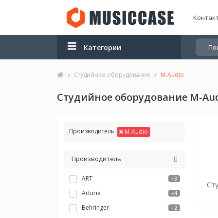
Контак
Категории
Студийное оборудование
M-Audio
Студийное оборудование M-Au
Производитель:
M-Audio
Производитель
ART
+3
Ст
Arturia
+4
Behringer
+2