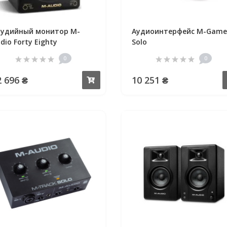
удийный монитор M-
Аудиоинтерфейс M-Game
dio Forty Eighty
Solo
0
0
2 696 ₴
10 251 ₴
Купить