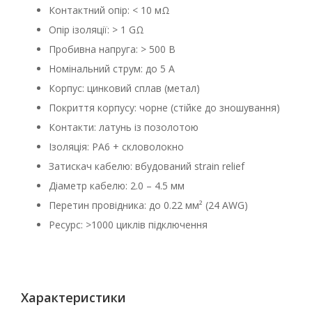
Контактний опір: < 10 мΩ
Опір ізоляції: > 1 GΩ
Пробивна напруга: > 500 В
Номінальний струм: до 5 А
Корпус: цинковий сплав (метал)
Покриття корпусу: чорне (стійке до зношування)
Контакти: латунь із позолотою
Ізоляція: PA6 + скловолокно
Затискач кабелю: вбудований strain relief
Діаметр кабелю: 2.0 – 4.5 мм
Перетин провідника: до 0.22 мм² (24 AWG)
Ресурс: >1000 циклів підключення
Характеристики