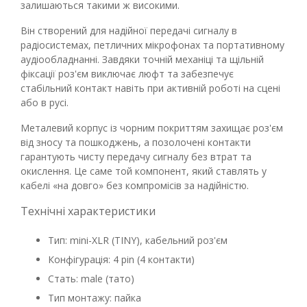
залишаються такими ж високими.
Він створений для надійної передачі сигналу в
радіосистемах, петличних мікрофонах та портативному
аудіообладнанні. Завдяки точній механіці та щільній
фіксації роз'єм виключає люфт та забезпечує
стабільний контакт навіть при активній роботі на сцені
або в русі.
Металевий корпус із чорним покриттям захищає роз'єм
від зносу та пошкоджень, а позолочені контакти
гарантують чисту передачу сигналу без втрат та
окислення. Це саме той компонент, який ставлять у
кабелі «на довго» без компромісів за надійністю.
Технічні характеристики
Тип: mini-XLR (TINY), кабельний роз'єм
Конфігурація: 4 pin (4 контакти)
Стать: male (тато)
Тип монтажу: пайка