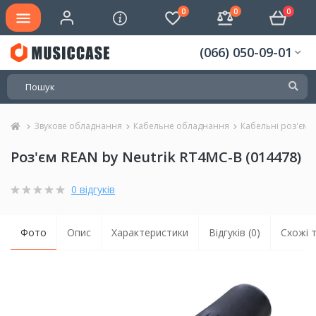
0
0
0
(066) 050-09-01
Звукове обладнання
Кабельне обладнання
Кабельні роз'єми
Роз'єм REAN by Neutrik RT4MC-B (014478)
0 відгуків
Фото
Опис
Характеристики
Відгуків (0)
Схожі 