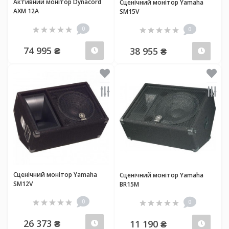
Активний монітор Dynacord
Сценічний монітор Yamaha
AXM 12A
SM15V
0
0
74 995 ₴
38 955 ₴
Передзамовлення
Пер
Сценічний монітор Yamaha
Сценічний монітор Yamaha
SM12V
BR15M
0
0
26 373 ₴
11 190 ₴
Передзамовлення
Пер