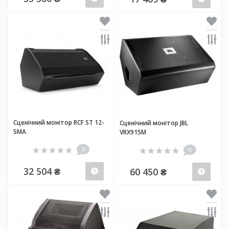
Сценічний монітор RCF ST 12-
Сценічний монітор JBL
SMA
VRX915M
0
0
32 504 ₴
60 450 ₴
Передзамовлення
Пер