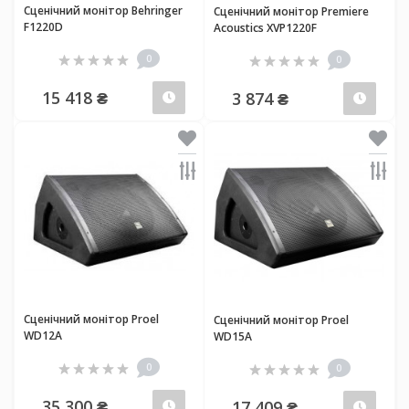
Сценічний монітор Behringer
Сценічний монітор Premiere
F1220D
Acoustics XVP1220F
0
0
15 418 ₴
3 874 ₴
Передзамовлення
Пер
Сценічний монітор Proel
Сценічний монітор Proel
WD12A
WD15A
0
0
35 300 ₴
17 409 ₴
Передзамовлення
Пер