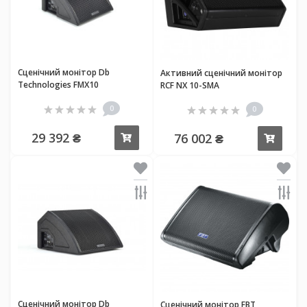
Сценічний монітор Db
Активний сценічний монітор
Technologies FMX10
RCF NX 10-SMA
0
0
29 392 ₴
76 002 ₴
Купити
Купи
Сценічний монітор Db
Сценічний монітор FBT