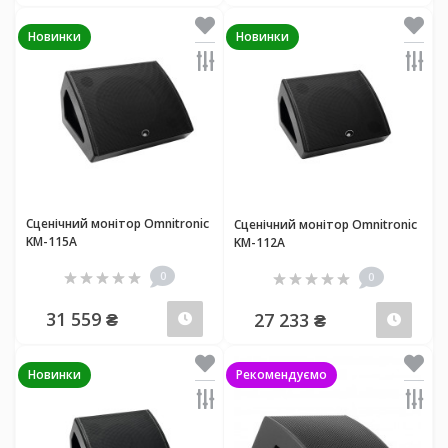
Новинки
Новинки
Сценічний монітор Omnitronic
Сценічний монітор Omnitronic
KM-115A
KM-112A
0
0
31 559 ₴
27 233 ₴
Передзамовлення
Пер
Новинки
Рекомендуємо