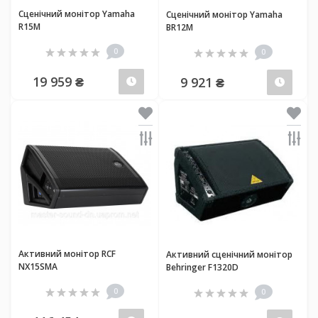
Сценічний монітор Yamaha
Сценічний монітор Yamaha
R15M
BR12M
0
0
19 959 ₴
9 921 ₴
Передзамовлення
Пер
Активний монітор RCF
Активний сценічний монітор
NX15SMA
Behringer F1320D
0
0