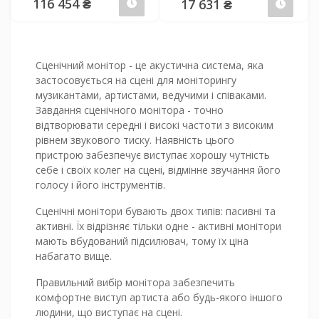
116 454 ₴
17 631 ₴
Передзамовлення
Пер
Сценічний монітор - це акустична система, яка
застосовується на сцені для моніторингу
музикантами, артистами, ведучими і співаками.
Завдання сценічного монітора - точно
відтворювати середні і високі частоти з високим
рівнем звукового тиску. Наявність цього
пристрою забезпечує виступає хорошу чутність
себе і своїх колег на сцені, відмінне звучання його
голосу і його інструментів.
Сценічні монітори бувають двох типів: пасивні та
активні. Їх відрізняє тільки одне - активні монітори
мають вбудований підсилювач, тому їх ціна
набагато вище.
Правильний вибір монітора забезпечить
комфортне виступ артиста або будь-якого іншого
людини, що виступає на сцені.