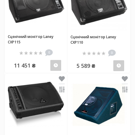
Сценічний монітор Laney
Сценічний монітор Laney
CXP115
CXP110
0
0
11 451 ₴
5 589 ₴
Передзамовлення
Пер