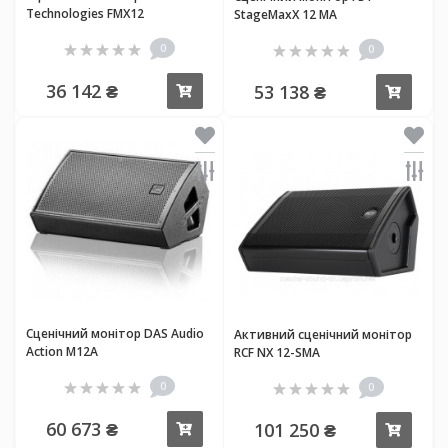
Technologies FMX12
StageMaxX 12 MA
0
0
36 142 ₴
53 138 ₴
Купити
Купи
Сценічний монітор DAS Audio
Активний сценічний монітор
Action M12A
RCF NX 12-SMA
0
0
60 673 ₴
101 250 ₴
Купити
Купи