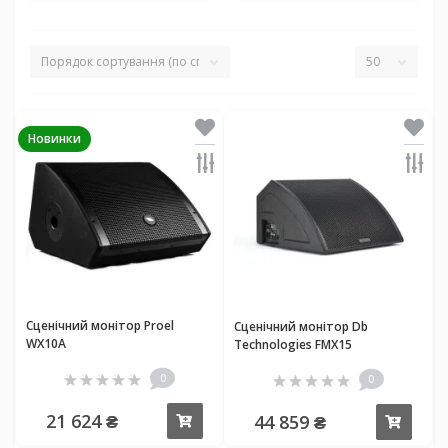
Новинки
Сценічний монітор Proel
Сценічний монітор Db
WX10A
Technologies FMX15
0
0
21 624 ₴
44 859 ₴
Купити
Купи