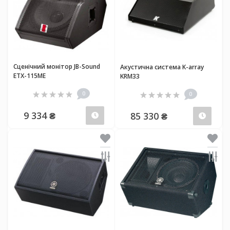
Сценічний монітор JB-Sound
Акустична система K-array
ETX-115ME
KRM33
0
0
9 334 ₴
85 330 ₴
Передзамовлення
Пер