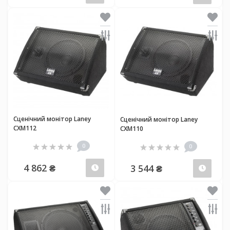
Сценічний монітор Laney
Сценічний монітор Laney
CXM112
CXM110
0
0
4 862 ₴
3 544 ₴
Передзамовлення
Пер