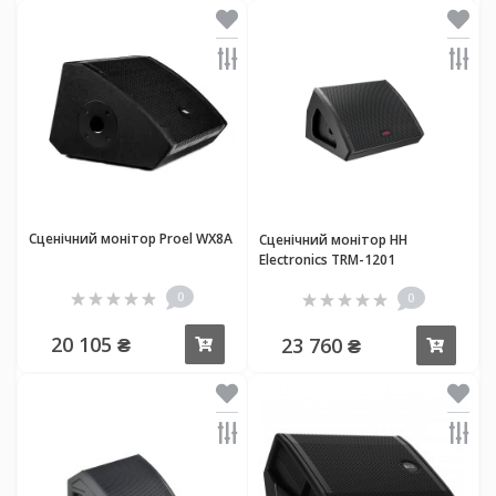
Сценічний монітор Proel WX8A
Сценічний монітор HH
Electronics TRM-1201
0
0
20 105 ₴
23 760 ₴
Купити
Купи