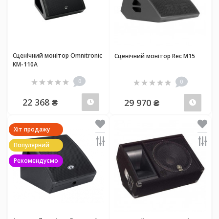
Сценічний монітор Omnitronic
Сценічний монітор Rec М15
KM-110A
0
0
22 368 ₴
29 970 ₴
Передзамовлення
Пер
Хіт продажу
Популярний
Рекомендуємо