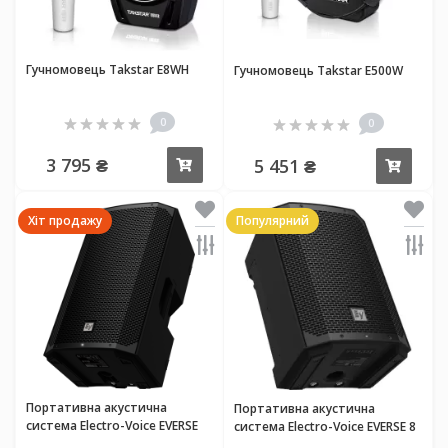
Гучномовець Takstar E8WH
Гучномовець Takstar E500W
0
0
3 795 ₴
5 451 ₴
Купити
Купи
Хіт продажу
Популярний
Портативна акустична
Портативна акустична
система Electro-Voice EVERSE
система Electro-Voice EVERSE 8
12