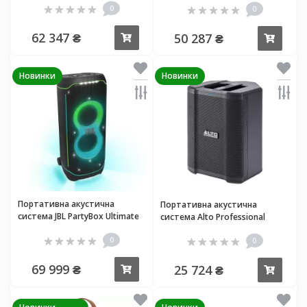
0
0
62 347 ₴
50 287 ₴
Купити
Купи
Новинки
Новинки
Портативна акустична
Портативна акустична
система JBL PartyBox Ultimate
система Alto Professional
Busker
0
0
69 999 ₴
25 724 ₴
Купити
Купи