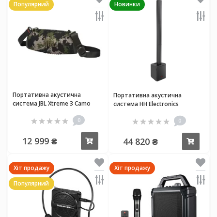
Популярний
Новинки
Портативна акустична
Портативна акустична
система JBL Xtreme 3 Camo
система HH Electronics
TENSOR-GO
0
0
12 999 ₴
44 820 ₴
Купити
Купи
Хіт продажу
Хіт продажу
Популярний