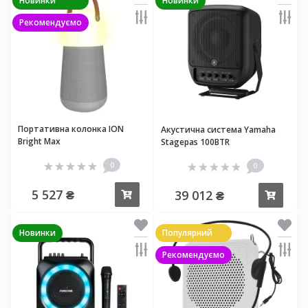
Новинки
Новинки
Рекомендуємо
Портативна колонка ION
Акустична система Yamaha
Bright Max
Stagepas 100BTR
0
0
5 527 ₴
39 012 ₴
Купити
Купи
Новинки
Популярний
Рекомендуємо