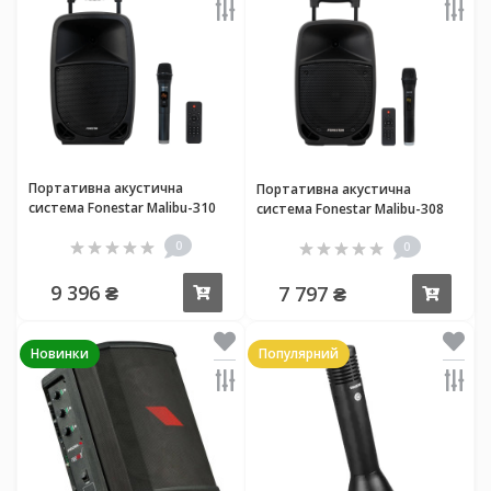
Портативна акустична
Портативна акустична
система Fonestar Malibu-310
система Fonestar Malibu-308
0
0
9 396 ₴
7 797 ₴
Купити
Купи
Новинки
Популярний