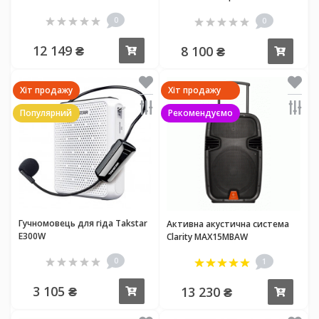
BT
0
0
12 149 ₴
8 100 ₴
Купити
Купи
Хіт продажу
Хіт продажу
Популярний
Рекомендуємо
Гучномовець для гіда Takstar
Активна акустична система
E300W
Clarity MAX15MBAW
0
1
3 105 ₴
13 230 ₴
Купити
Купи