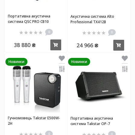
Портативна акустична
Акустична система Alto
система QSC PRO CB10
Professional TX412B
0
0
38 880 ₴
24 966 ₴
Купити
Купи
Новинки
Новинки
Гучномовець Takstar E500W-
Портативна акустична
2H
система Takstar OP-7
0
0