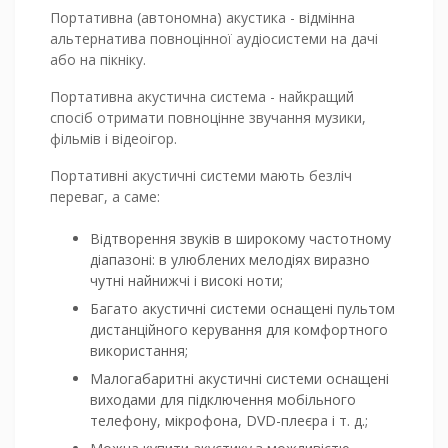
Портативна (автономна) акустика - відмінна
альтернатива повноцінної аудіосистеми на дачі
або на пікніку.
Портативна акустична система - найкращий
спосіб отримати повноцінне звучання музики,
фільмів і відеоігор.
Портативні акустичні системи мають безліч
переваг, а саме:
Відтворення звуків в широкому частотному
діапазоні: в улюблених мелодіях виразно
чутні найнижчі і високі ноти;
Багато акустичні системи оснащені пультом
дистанційного керування для комфортного
використання;
Малогабаритні акустичні системи оснащені
виходами для підключення мобільного
телефону, мікрофона, DVD-плеєра і т. д.;