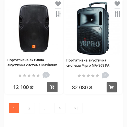
Портативна активна
Портативна акустична
акустична система Maximum
система Mipro MA-808 PA
Acoustics Mobi.150MHA
0
0
12 100 ₴
82 080 ₴
Купити
Купи
1
2
3
>
>|