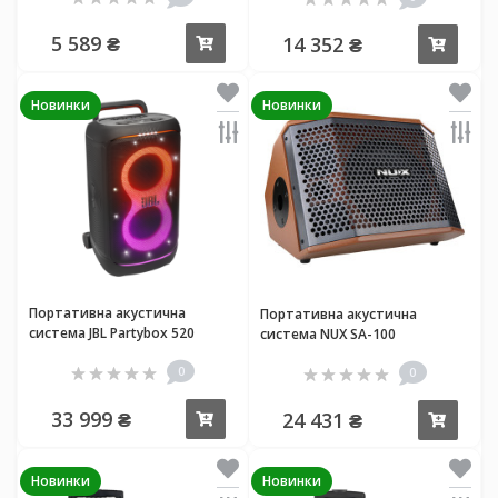
5 589 ₴
14 352 ₴
Купити
Купи
Новинки
Новинки
Портативна акустична
Портативна акустична
система JBL Partybox 520
система NUX SA-100
0
0
33 999 ₴
24 431 ₴
Купити
Купи
Новинки
Новинки