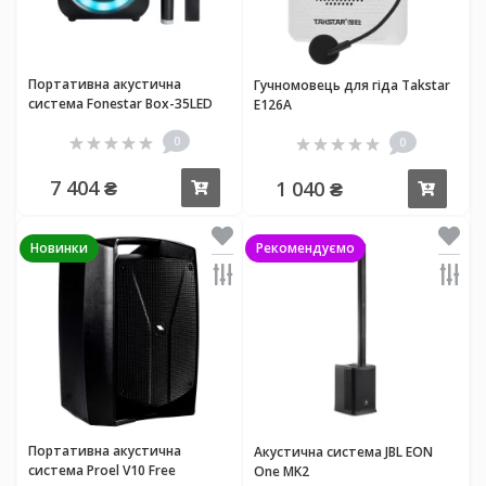
Портативна акустична
Гучномовець для гіда Takstar
система Fonestar Box-35LED
E126A
0
0
7 404 ₴
1 040 ₴
Купити
Купи
Новинки
Рекомендуємо
Портативна акустична
Акустична система JBL EON
система Proel V10 Free
One MK2