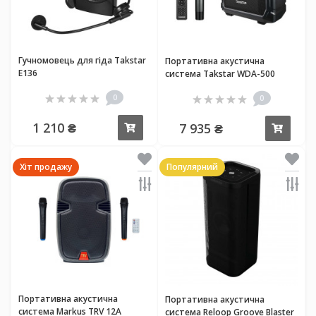
Гучномовець для гіда Takstar
Портативна акустична
E136
система Takstar WDA-500
0
0
1 210 ₴
7 935 ₴
Купити
Купи
Хіт продажу
Популярний
Портативна акустична
Портативна акустична
система Markus TRV 12A
система Reloop Groove Blaster