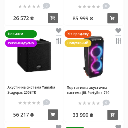
0
0
26 572 ₴
85 999 ₴
Купити
Купи
Новинки
Хіт продажу
Рекомендуємо
Популярний
Акустична система Yamaha
Портативна акустична
Stagepas 200BTR
система JBL PartyBox 710
0
0
56 217 ₴
33 999 ₴
Купити
Купи