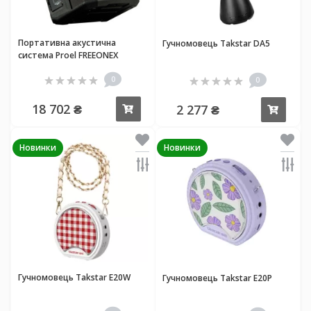
Портативна акустична
Гучномовець Takstar DA5
система Proel FREEONEX
0
0
18 702 ₴
2 277 ₴
Купити
Купи
Новинки
Новинки
Гучномовець Takstar E20W
Гучномовець Takstar E20P