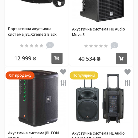
Портативна акустична
Акустична система HK Audio
система JBL Xtreme 3 Black
Move 8
0
0
12 999 ₴
40 534 ₴
Купити
Купи
Хіт продажу
Популярний
Акустична система JBL EON
Акустична система HL Audio