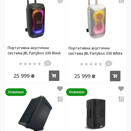
Портативна акустична
Портативна акустична
система JBL Partybox 330 Black
система JBL Partybox 330 White
0
0
25 999 ₴
25 999 ₴
Купити
Купи
Новинки
Новинки