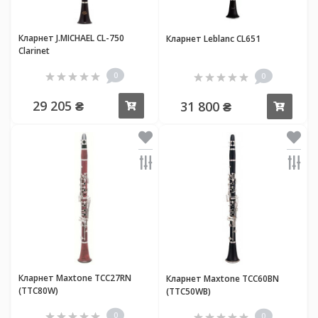
Кларнет J.MICHAEL CL-750
Кларнет Leblanc CL651
Clarinet
0
0
29 205 ₴
31 800 ₴
Купити
Купи
Кларнет Maxtone TCC27RN
Кларнет Maxtone TCC60BN
(TTC80W)
(TTC50WB)
0
0