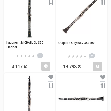
Кларнет J.MICHAEL CL-350
Кларнет Odyssey OCL400
Clarinet
0
0
8 117 ₴
19 798 ₴
Передзамовлення
Пер