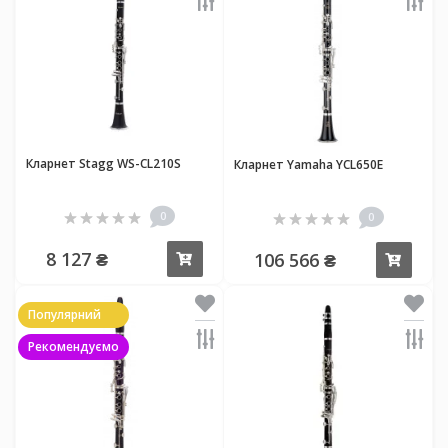
Кларнет Stagg WS-CL210S
Кларнет Yamaha YCL650E
0
0
8 127 ₴
106 566 ₴
Купити
Купи
Популярний
Рекомендуємо