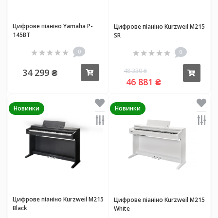
Цифрове піаніно Yamaha P-
Цифрове піаніно Kurzweil M215
145BT
SR
0
0
34 299 ₴
48 330 ₴
Купити
Купи
46 881 ₴
Новинки
Новинки
Цифрове піаніно Kurzweil M215
Цифрове піаніно Kurzweil M215
Black
White