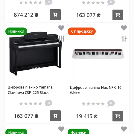
0
0
874 212 ₴
163 077 ₴
Купити
Купи
Новинки
Хіт продажу
Цифрове піаніно Yamaha
Цифрове піаніно Nux NPK-10
Clavinova CSP-225 Black
White
0
0
163 077 ₴
19 415 ₴
Купити
Купи
Новинки
Новинки