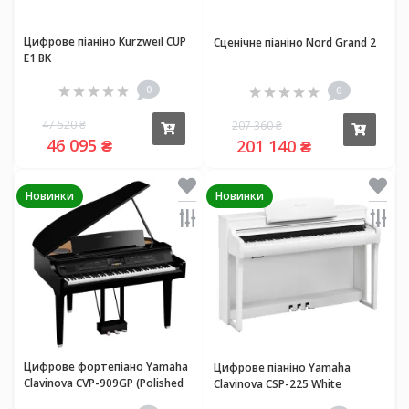
Цифрове піаніно Kurzweil CUP
Сценічне піаніно Nord Grand 2
E1 BK
0
0
47 520 ₴
207 360 ₴
Купити
Купи
46 095 ₴
201 140 ₴
Новинки
Новинки
Цифрове фортепіано Yamaha
Цифрове піаніно Yamaha
Clavinova CVP-909GP (Polished
Clavinova CSP-225 White
Ebony)