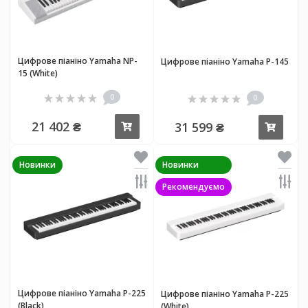
Цифрове піаніно Yamaha NP-
Цифрове піаніно Yamaha P-145
15 (White)
0
0
21 402 ₴
31 599 ₴
Купити
Купи
Новинки
Новинки
Рекомендуємо
Цифрове піаніно Yamaha P-225
Цифрове піаніно Yamaha P-225
(Black)
(White)