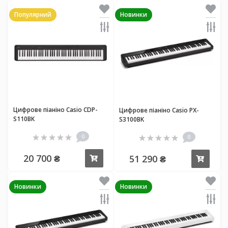
Популярний
Новинки
Цифрове піаніно Casio CDP-
Цифрове піаніно Casio PX-
S110BK
S3100BK
0
0
20 700 ₴
51 290 ₴
Купити
Купи
Новинки
Новинки