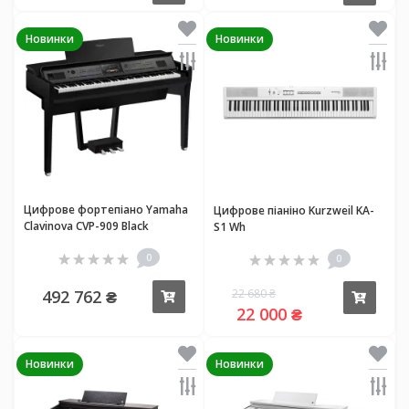
Новинки
Новинки
Цифрове фортепіано Yamaha
Цифрове піаніно Kurzweil KA-
Clavinova CVP-909 Black
S1 Wh
0
0
492 762 ₴
22 680 ₴
Купити
Купи
22 000 ₴
Новинки
Новинки