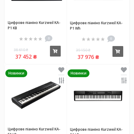
Цифрове піаніно Kurzweil KA-
Цифрове піаніно Kurzweil KA-
P1 KB
P1 Wh
0
0
38 610 ₴
39 150 ₴
Купити
Купи
37 452 ₴
37 976 ₴
Новинки
Новинки
Цифрове піаніно Kurzweil KA-
Цифрове піаніно Kurzweil KA-