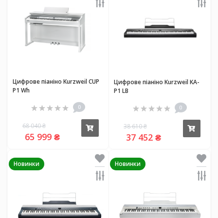
Цифрове піаніно Kurzweil CUP
Цифрове піаніно Kurzweil KA-
P1 Wh
P1 LB
0
0
68 040 ₴
38 610 ₴
Купити
Купи
65 999 ₴
37 452 ₴
Новинки
Новинки