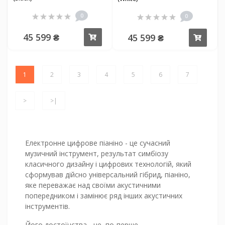
0
0
45 599 ₴
45 599 ₴
Купити
Купи
1
2
3
4
5
6
7
>
>|
Електронне цифрове піаніно - це сучасний
музичний інструмент, результат симбіозу
класичного дизайну і цифрових технологій, який
сформував дійсно універсальний гібрид, піаніно,
яке переважає над своїми акустичними
попередником і замінює ряд інших акустичних
інструментів.
Його достоїнства - це, по-перше,