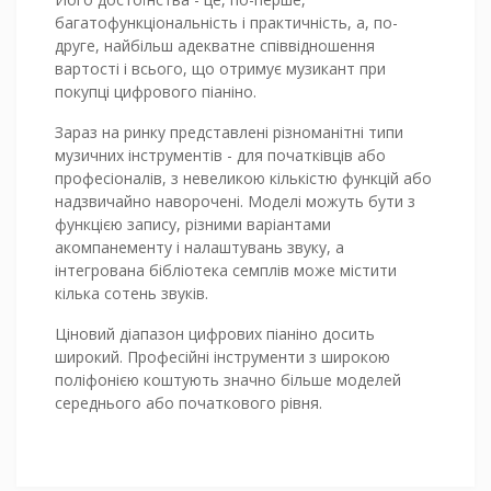
багатофункціональність і практичність, а, по-
друге, найбільш адекватне співвідношення
вартості і всього, що отримує музикант при
покупці цифрового піаніно.
Зараз на ринку представлені різноманітні типи
музичних інструментів - для початківців або
професіоналів, з невеликою кількістю функцій або
надзвичайно наворочені. Моделі можуть бути з
функцією запису, різними варіантами
акомпанементу і налаштувань звуку, а
інтегрована бібліотека семплів може містити
кілька сотень звуків.
Ціновий діапазон цифрових піаніно досить
широкий. Професійні інструменти з широкою
поліфонією коштують значно більше моделей
середнього або початкового рівня.