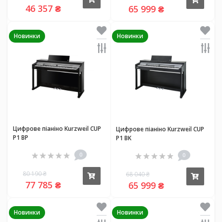
Купи
46 357 ₴
65 999 ₴
Новинки
Новинки
Цифрове піаніно Kurzweil CUP
Цифрове піаніно Kurzweil CUP
P1 BP
P1 BK
0
0
80 190 ₴
68 040 ₴
Купити
Купи
77 785 ₴
65 999 ₴
Новинки
Новинки