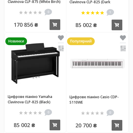
Clavinova CLP-875 (White Birch)
Clavinova CLP-825 (Dark
Rosewood)
0
1
170 856 ₴
85 002 ₴
Купити
Купи
Новинки
Популярний
Цифрове піаніно Yamaha
Цифрове піаніно Casio CDP-
Clavinova CLP-825 (Black)
S110WE
0
0
85 002 ₴
20 700 ₴
Купити
Купи