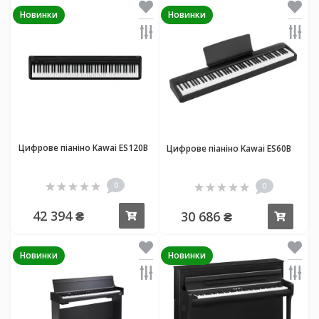
Новинки
Новинки
Цифрове піаніно Kawai ES120B
Цифрове піаніно Kawai ES60B
0
0
42 394 ₴
30 686 ₴
Купити
Купи
Новинки
Новинки