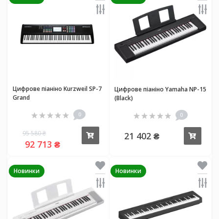
Цифрове піаніно Kurzweil SP-7
Цифрове піаніно Yamaha NP-15
Grand
(Black)
0
0
95 580 ₴
21 402 ₴
Купити
Купи
92 713 ₴
Новинки
Новинки