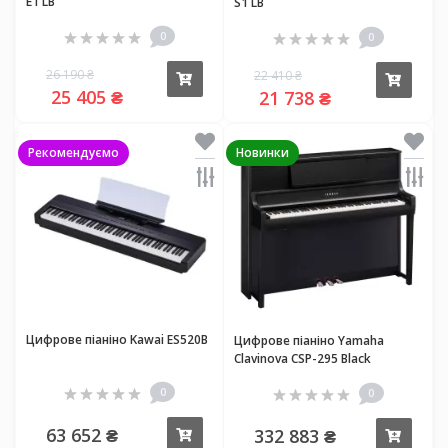
E1 LB
S1 LB
0
0
26 190 ₴
22 410 ₴
Купити
Купи
25 405 ₴
21 738 ₴
Рекомендуємо
Новинки
Цифрове піаніно Kawai ES520B
Цифрове піаніно Yamaha
Clavinova CSP-295 Black
0
0
63 652 ₴
332 883 ₴
Купити
Купи