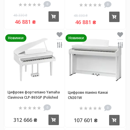
0
0
48 330 ₴
48 330 ₴
Купити
Купи
46 881 ₴
46 881 ₴
Новинки
Новинки
Цифрове фортепіано Yamaha
Цифрове піаніно Kawai
Clavinova CLP-865GP (Polished
CN301W
White)
0
0
312 666 ₴
107 601 ₴
Купити
Купи