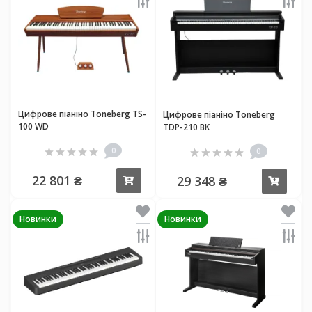
Цифрове піаніно Toneberg TS-
Цифрове піаніно Toneberg
100 WD
TDP-210 BK
0
0
22 801 ₴
29 348 ₴
Купити
Купи
Новинки
Новинки