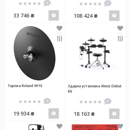
0
0
33 746 ₴
108 424 ₴
Передзамовлення
Пер
Тарілка Roland VH10
Ударна установка Alesis Debut
Kit
0
0
19 934 ₴
18 163 ₴
Передзамовлення
Пер