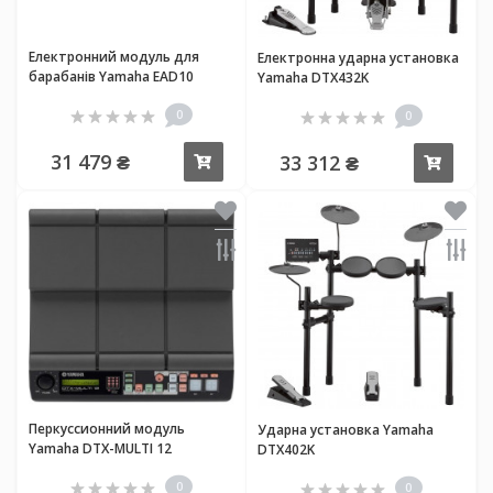
Електронний модуль для
Електронна ударна установка
барабанів Yamaha EAD10
Yamaha DTX432K
0
0
31 479 ₴
33 312 ₴
Купити
Купи
Перкуссионний модуль
Ударна установка Yamaha
Yamaha DTX-MULTI 12
DTX402K
0
0