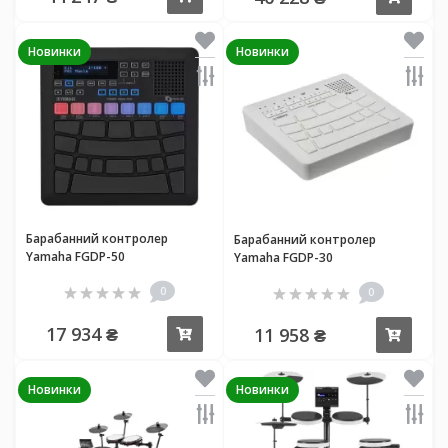
Новинки
Новинки
Барабанний контролер
Барабанний контролер
Yamaha FGDP-50
Yamaha FGDP-30
0
0
17 934 ₴
11 958 ₴
Купити
Купи
Новинки
Новинки