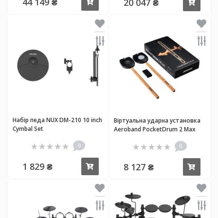
44 149 ₴
20 047 ₴
Купити
Купи
Набір педа NUX DM-210 10 inch
Віртуальна ударна установка
Cymbal Set
Aeroband PocketDrum 2 Max
0
0
1 829 ₴
8 127 ₴
Купити
Купи