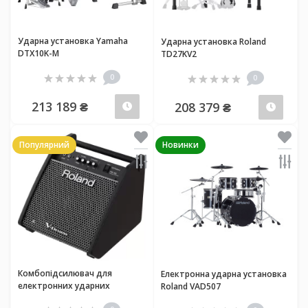
Ударна установка Yamaha
Ударна установка Roland
DTX10K-M
TD27KV2
0
0
213 189 ₴
208 379 ₴
Передзамовлення
Пер
Популярний
Новинки
Комбопідсилювач для
Електронна ударна установка
електронних ударних
Roland VAD507
установок Roland PM100