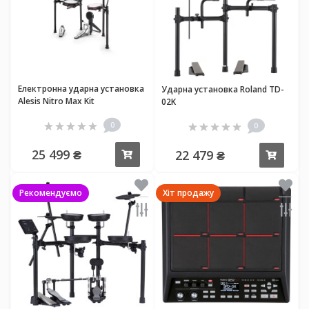
Електронна ударна установка
Ударна установка Roland TD-
Alesis Nitro Max Kit
02K
0
0
25 499 ₴
22 479 ₴
Купити
Купи
Рекомендуємо
Хіт продажу