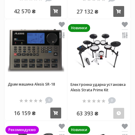
42 570 ₴
27 132 ₴
Купити
Купи
Новинки
Драм машина Alesis SR-18
Електронна ударна установка
Alesis Strata Prime Kit
0
0
16 159 ₴
63 393 ₴
Купити
Пер
Рекомендуємо
Новинки