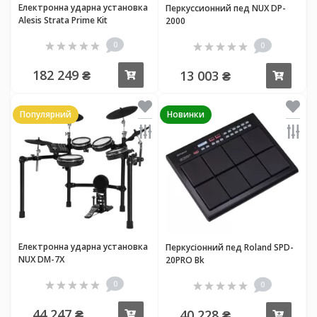
Електронна ударна установка
Перкуссионний пед NUX DP-
Alesis Strata Prime Kit
2000
0
0
182 249 ₴
13 003 ₴
Купити
Купи
Популярний
Новинки
Електронна ударна установка
Перкусіонний пед Roland SPD-
NUX DM-7X
20PRO Bk
0
0
44 247 ₴
40 228 ₴
Купити
Купи