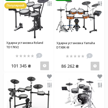
Популярний
Ударна установка Roland
Ударна установка Yamaha
TD17KV2
DTX8K-M
0
0
101 345 ₴
86 262 ₴
Передзамовлення
Пер