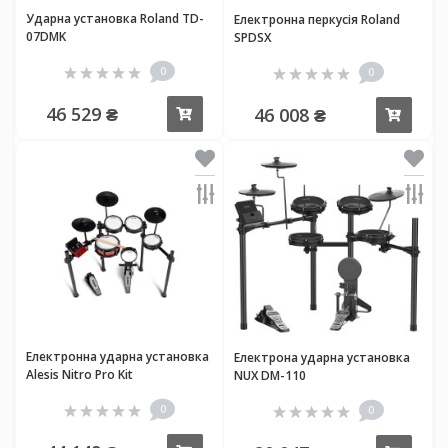
Ударна установка Roland TD-
Електронна перкусія Roland
07DMK
SPDSX
0
0
46 529 ₴
46 008 ₴
Купити
Купи
Електронна ударна установка
Електрона ударна установка
Alesis Nitro Pro Kit
NUX DM-110
0
0