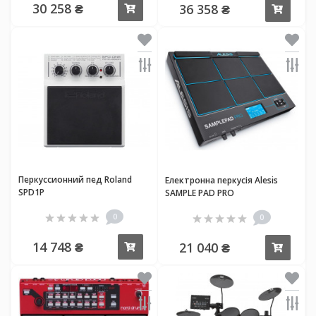
30 258 ₴
36 358 ₴
Купити
Купи
Перкуссионний пед Roland
Електронна перкусія Alesis
SPD1P
SAMPLE PAD PRO
0
0
14 748 ₴
21 040 ₴
Купити
Купи