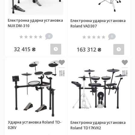
Електронна ударна установка
Електронна ударна установка
NUX DM-310
Roland VAD307
0
0
32 415 ₴
163 312 ₴
Передзамовлення
Пер
Ударна установка Roland TD-
Електронна ударна установка
02KV
Roland TD17KVX2