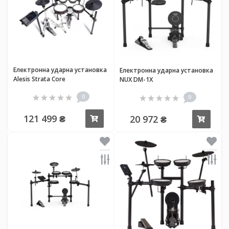
Електронна ударна установка
Електронна ударна установка
Alesis Strata Core
NUX DM-1X
0
0
121 499 ₴
20 972 ₴
Купити
Купи