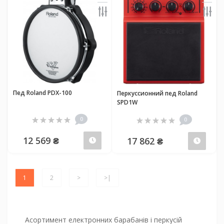
Пед Roland PDX-100
Перкуссионний пед Roland
SPD1W
0
0
12 569 ₴
17 862 ₴
Передзамовлення
Пер
1
2
>
>|
Асортимент електронних барабанів і перкусій