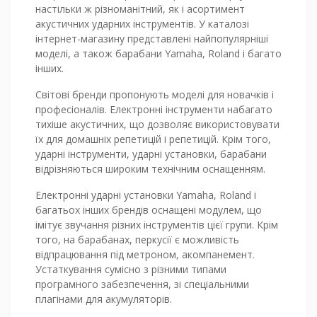
настільки ж різноманітний, як і асортимент
акустичних ударних інструментів. У каталозі
інтернет-магазину представлені найпопулярніші
моделі, а також барабани Yamaha, Roland і багато
інших.
Світові бренди пропонують моделі для новачків і
професіоналів. Електронні інструменти набагато
тихіше акустичних, що дозволяє використовувати
їх для домашніх репетицій і репетицій. Крім того,
ударні інструменти, ударні установки, барабани
відрізняються широким технічним оснащенням.
Електронні ударні установки Yamaha, Roland і
багатьох інших брендів оснащені модулем, що
імітує звучання різних інструментів цієї групи. Крім
того, на барабанах, перкусії є можливість
відпрацювання під метроном, акомпанемент.
Устаткування сумісно з різними типами
програмного забезпечення, зі спеціальними
плагінами для акумуляторів.