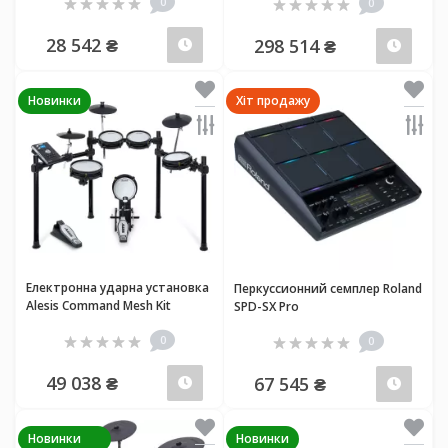
0
0
28 542 ₴
298 514 ₴
Передзамовлення
Пер
Новинки
Хіт продажу
Електронна ударна установка
Перкуссионний семплер Roland
Alesis Command Mesh Kit
SPD-SX Pro
Special Edition
0
0
49 038 ₴
67 545 ₴
Передзамовлення
Пер
Новинки
Новинки