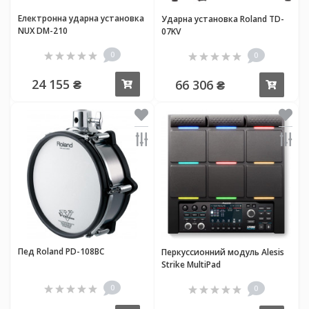
Електронна ударна установка
Ударна установка Roland TD-
NUX DM-210
07KV
0
0
24 155 ₴
66 306 ₴
Купити
Купи
Пед Roland PD-108BC
Перкуссионний модуль Alesis
Strike MultiPad
0
0