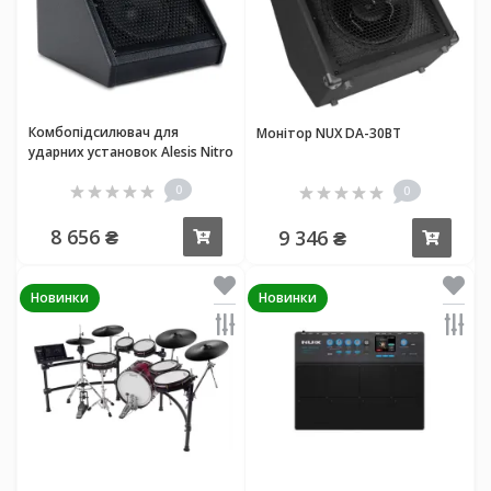
Комбопідсилювач для
Монітор NUX DA-30BT
ударних установок Alesis Nitro
Amp Pro
0
0
8 656 ₴
9 346 ₴
Купити
Купи
Новинки
Новинки