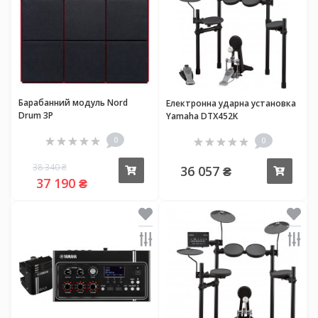
Барабанний модуль Nord
Електронна ударна установка
Drum 3P
Yamaha DTX452K
0
0
38 340 ₴
36 057 ₴
Купити
Купи
37 190 ₴