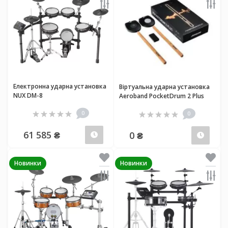
Електронна ударна установка
Віртуальна ударна установка
NUX DM-8
Aeroband PocketDrum 2 Plus
0
0
61 585 ₴
0 ₴
Передзамовлення
Пер
Новинки
Новинки