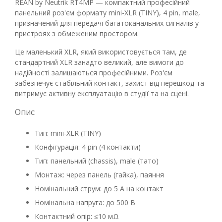
REAN by Neutrik RT4MP — компактний професійний
панельний роз'єм формату mini-XLR (TINY), 4 pin, male,
призначений для передачі багатоканальних сигналів у
пристроях з обмеженим простором.
Це маленький XLR, який використовується там, де
стандартний XLR занадто великий, але вимоги до
надійності залишаються професійними. Роз'єм
забезпечує стабільний контакт, захист від перешкод та
витримує активну експлуатацію в студії та на сцені.
Опис:
Тип: mini-XLR (TINY)
Конфігурація: 4 pin (4 контакти)
Тип: панельний (chassis), male (тато)
Монтаж: через панель (гайка), паяння
Номінальний струм: до 5 А на контакт
Номінальна напруга: до 500 В
Контактний опір: ≤10 мΩ