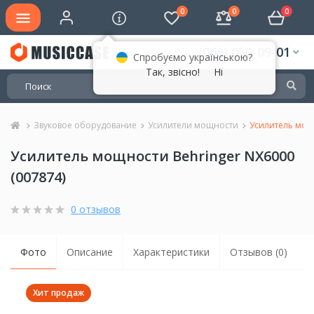
0
0
0
(066) 050-09-01
Спробуємо українською?
Так, звісно!
Ні
Звуковое оборудование
Усилители мощности
Усилитель мощ
Усилитель мощности Behringer NX6000
(007874)
0 отзывов
Фото
Описание
Характеристики
Отзывов (0)
Хит продаж