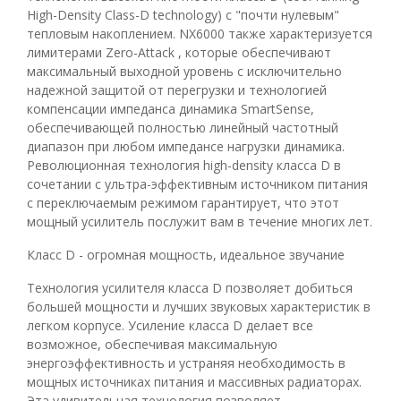
High-Density Class-D technology) c "почти нулевым"
тепловым накоплением. NX6000 также характеризуется
лимитерами Zero-Attack , которые обеспечивают
максимальный выходной уровень с исключительно
надежной защитой от перегрузки и технологией
компенсации импеданса динамика SmartSense,
обеспечивающей полностью линейный частотный
диапазон при любом импедансе нагрузки динамика.
Революционная технология high-density класса D в
сочетании с ультра-эффективным источником питания
с переключаемым режимом гарантирует, что этот
мощный усилитель послужит вам в течение многих лет.
Класс D - огромная мощность, идеальное звучание
Технология усилителя класса D позволяет добиться
большей мощности и лучших звуковых характеристик в
легком корпусе. Усиление класса D делает все
возможное, обеспечивая максимальную
энергоэффективность и устраняя необходимость в
мощных источниках питания и массивных радиаторах.
Эта удивительная технология позволяет