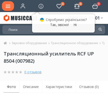
0
0
0
(066) 050-09-01
Спробуємо українською?
Так, звісно!
Ні
Звуковое оборудование
Трансляционное оборудование
Тра
Трансляционный усилитель RCF UP
8504 (007982)
0 отзывов
Фото
Описание
Характеристики
Отзывов (0)