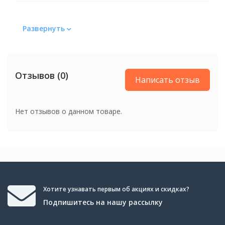
Источник звука
Развернуть
Источник звука
AUX
Тип зон
Отзывов (0)
Написать отзыв
Тип зон
Регулируемые
Нет отзывов о данном товаре.
Цвет
Цвет
Черный
Вес
Вес
5.6 кг
Хотите узнавать первым об акциях и скидках?
Подпишитесь на нашу рассылку