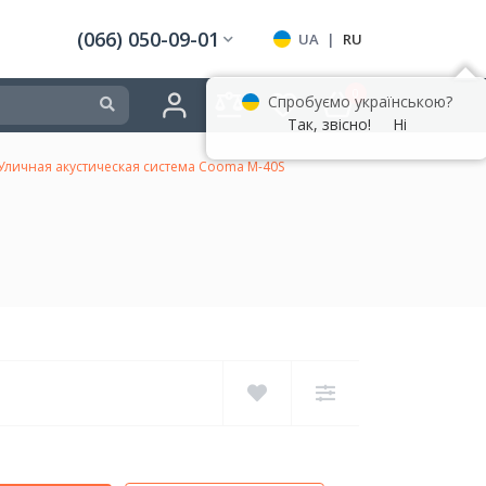
(066) 050-09-01
UA
|
RU
0
Спробуємо українською?
Так, звісно!
Ні
Уличная акустическая система Cooma M-40S