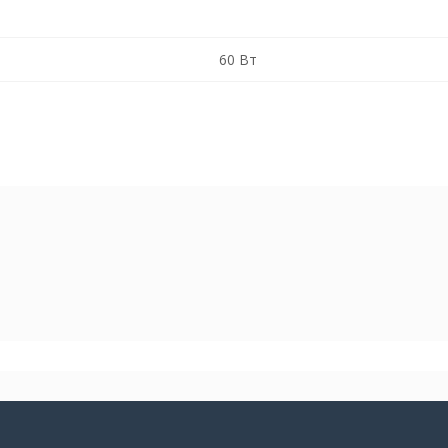
60 Вт
Алюминий
Белый
5 кг