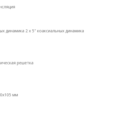
нсляция
ых динамика 2 x 5" коаксиальных динамика
лическая решетка
50х105 мм