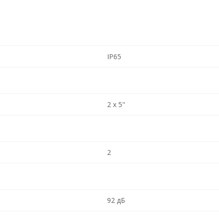
IP65
2 x 5"
2
92 дБ