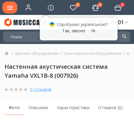
0
0
0
(066) 050-09-01
Спробуємо українською?
Так, звісно!
Ні
Звуковое оборудование
Трансляционное оборудование
Нас
Настенная акустическая система
Yamaha VXL1B-8 (007926)
0 отзывов
Фото
Описание
Характеристики
Отзывов (0)