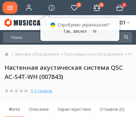
0
0
0
(066) 050-09-01
Спробуємо українською?
Так, звісно!
Ні
Звуковое оборудование
Трансляционное оборудование
Нас
Настенная акустическая система QSC
AC-S4T-WH (007843)
0 отзывов
Фото
Описание
Характеристики
Отзывов (0)