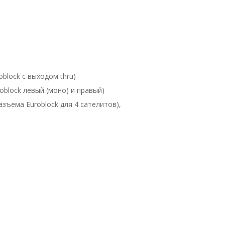
block с выходом thru)
oblock левый (моно) и правый)
азъема Euroblock для 4 сателитов),