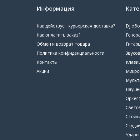
Информация
Кате
Как действует курьерская доставка?
Dj об
Как оплатить заказ?
Генер
Обмен и возврат товара
Гитар
Политика конфиденциальности
Звуко
Контакты
Клави
Акции
Микр
Мульт
Наушн
Оркес
Свето
Стойк
Студи
Ударн