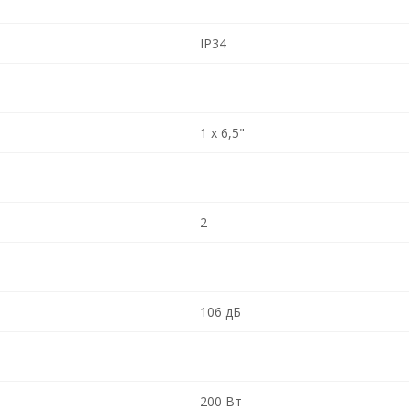
IP34
1 x 6,5"
2
106 дБ
200 Вт