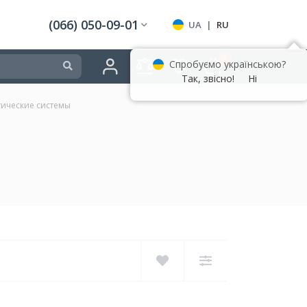
(066) 050-09-01
UA
|
RU
0
Спробуємо українською?
Так, звісно!
Ні
тические системы