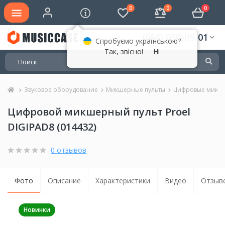
0
0
0
(066) 050-09-01
Спробуємо українською?
Так, звісно!
Ні
Звуковое оборудование
Микшерные пульты
Цифровые микше
Цифровой микшерный пульт Proel
DIGIPAD8 (014432)
0 отзывов
Фото
Описание
Характеристики
Видео
Отзыво
Новинки