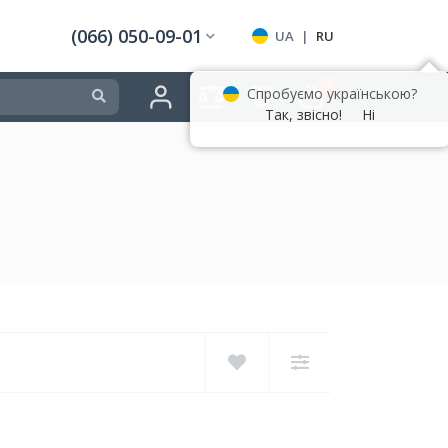
(066) 050-09-01
UA
|
RU
0
Спробуємо українською?
Так, звісно!
Ні