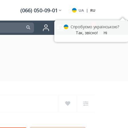
(066) 050-09-01
UA
|
RU
0
Спробуємо українською?
Так, звісно!
Ні