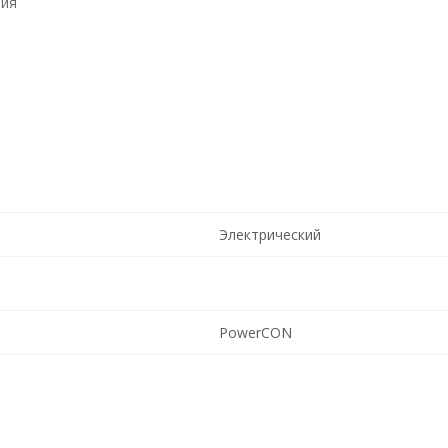
ния
Электрический
PowerCON