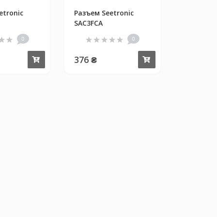
etronic
Разъем Seetronic
SAC3FCA
0
0
376 ₴
Купить
Купить