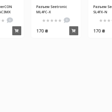
werCON
Разъем Seetronic
Разъем Se
SAC3MX
ML4FC-X
SL4FX-N
0
0
170 ₴
170 ₴
Купить
Купить