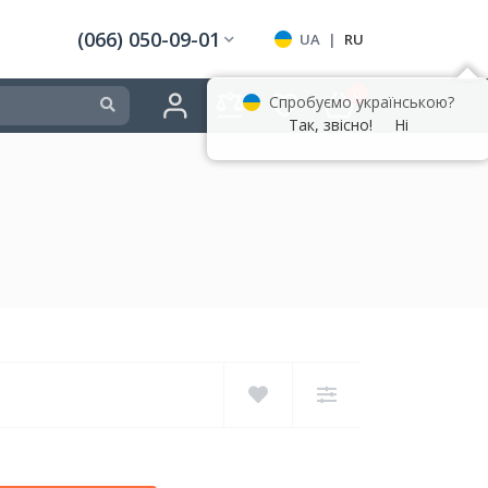
(066) 050-09-01
UA
|
RU
0
Спробуємо українською?
Так, звісно!
Ні