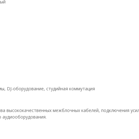
ный
емы, DJ-оборудование, студийная коммутация
ва высококачественных межблочных кабелей, подключения усил
о аудиооборудования.