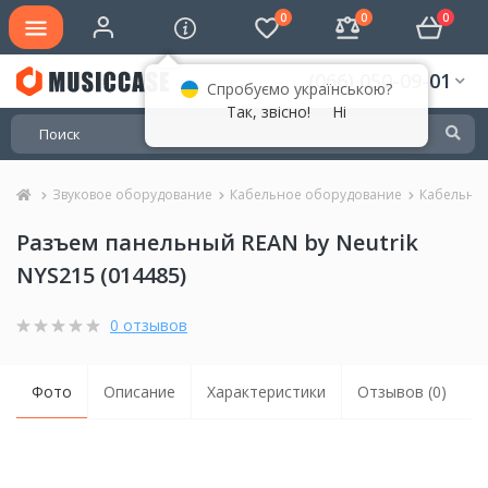
0
0
0
(066) 050-09-01
Спробуємо українською?
Так, звісно!
Ні
Звуковое оборудование
Кабельное оборудование
Кабельны
Разъем панельный REAN by Neutrik
NYS215 (014485)
0 отзывов
Фото
Описание
Характеристики
Отзывов (0)