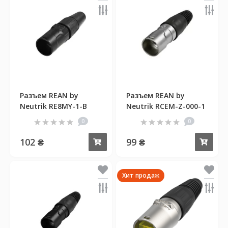
Разъем REAN by
Разъем REAN by
Neutrik RE8MY-1-B
Neutrik RCEM-Z-000-1
0
0
102 ₴
99 ₴
Купить
Куп
Хит продаж