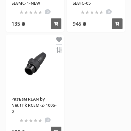
SE8MC-1-NEW
SE8FC-05
0
0
135 ₴
945 ₴
Купить
Куп
Разъем REAN by
Neutrik RCEM-Z-100S-
0
0