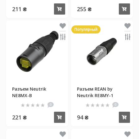
211 ₴
255 ₴
Купить
Куп
Популярный
Разъем Neutrik
Разъем REAN by
NE8MX-B
Neutrik RE8MY-1
0
0
221 ₴
94 ₴
Купить
Куп