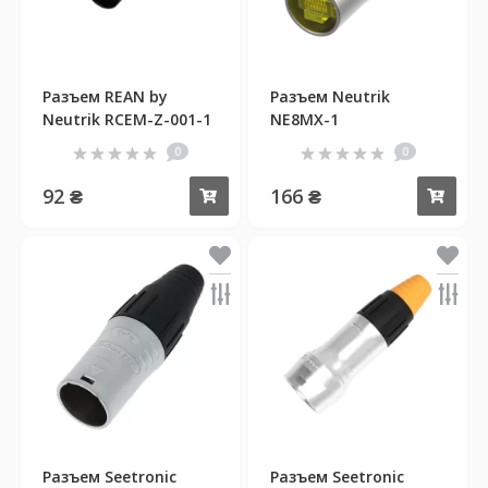
Разъем REAN by
Разъем Neutrik
Neutrik RCEM-Z-001-1
NE8MX-1
0
0
92 ₴
166 ₴
Купить
Куп
Разъем Seetronic
Разъем Seetronic