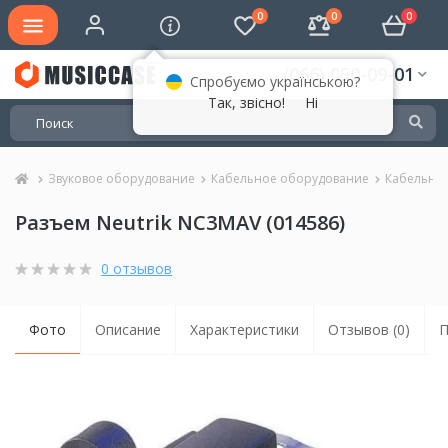
0
0
0
(066) 050-09-01
Спробуємо українською?
Так, звісно!
Ні
Звуковое оборудование
Кабельное оборудование
Кабельны
Разъем Neutrik NC3MAV (014586)
0 отзывов
Фото
Описание
Характеристики
Отзывов (0)
П