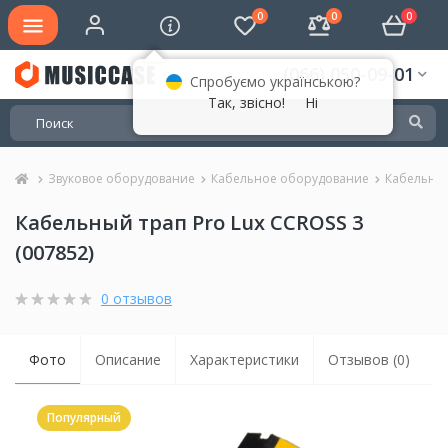
0
0
0
(066) 050-09-01
Спробуємо українською?
Так, звісно!
Ні
Звуковое оборудование
Кабельное оборудование
Кабельные
Кабельный трап Pro Lux CCROSS 3
(007852)
0 отзывов
Фото
Описание
Характеристики
Отзывов (0)
Популярный