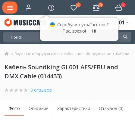
0
0
0
(066) 050-09-01
Спробуємо українською?
Так, звісно!
Ні
Звуковое оборудование
Кабельное оборудование
Кабели
Кабель Soundking GL001 AES/EBU and
DMX Cable (014433)
0 отзывов
Фото
Описание
Характеристики
Отзывов (0)