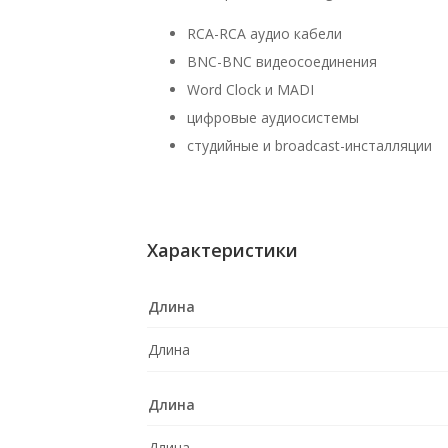
RCA-RCA аудио кабели
BNC-BNC видеосоединения
Word Clock и MADI
цифровые аудиосистемы
студийные и broadcast-инсталляции
Характеристики
Длина
Длина
Длина
Длина