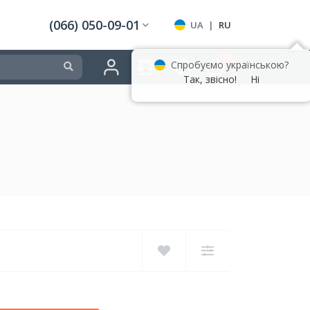
(066) 050-09-01
UA
|
RU
0
Спробуємо українською?
Так, звісно!
Ні