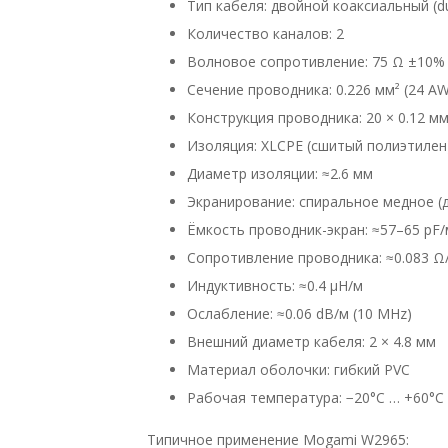
Тип кабеля: двойной коаксиальный (dua
Количество каналов: 2
Волновое сопротивление: 75 Ω ±10%
Сечение проводника: 0.226 мм² (24 A
Конструкция проводника: 20 × 0.12 м
Изоляция: XLCPE (сшитый полиэтилен
Диаметр изоляции: ≈2.6 мм
Экранирование: спиральное медное (
Ёмкость проводник-экран: ≈57–65 pF/
Сопротивление проводника: ≈0.083 Ω
Индуктивность: ≈0.4 µH/м
Ослабление: ≈0.06 dB/м (10 MHz)
Внешний диаметр кабеля: 2 × 4.8 мм
Материал оболочки: гибкий PVC
Рабочая температура: −20°C … +60°C
Типичное применение Mogami W2965: