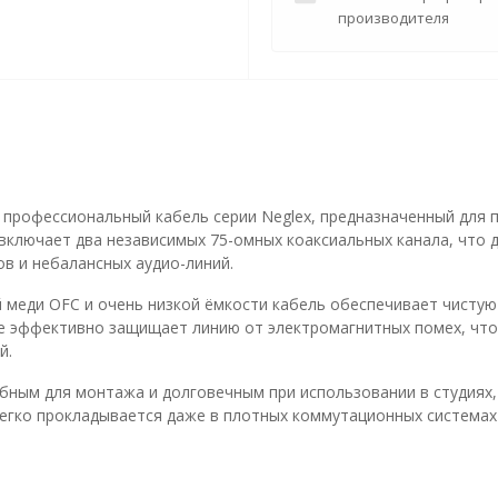
производителя
рофессиональный кабель серии Neglex, предназначенный для п
включает два независимых 75-омных коаксиальных канала, что 
ов и небалансных аудио-линий.
 меди OFC и очень низкой ёмкости кабель обеспечивает чистую 
е эффективно защищает линию от электромагнитных помех, что
й.
бным для монтажа и долговечным при использовании в студиях, 
егко прокладывается даже в плотных коммутационных системах