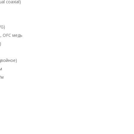
l coaxial)
WG)
м, OFC медь
)
двойное)
м
/м