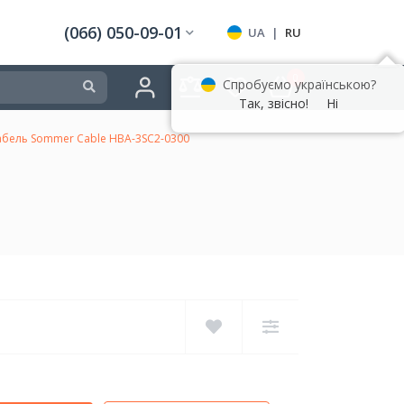
(066) 050-09-01
UA
|
RU
0
Спробуємо українською?
Так, звісно!
Ні
бель Sommer Cable HBA-3SC2-0300