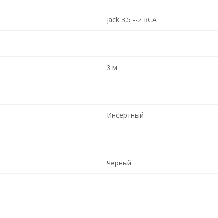
jack 3,5 --2 RCA
3 м
Инсертный
Черный