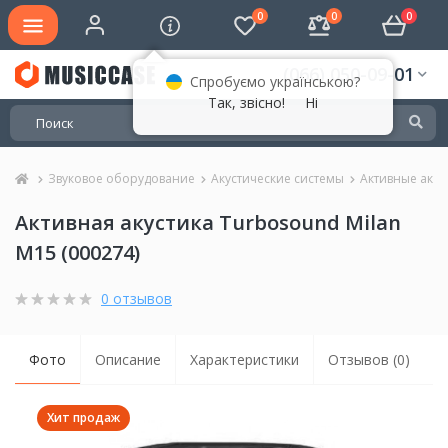
0
0
0
(066) 050-09-01
Спробуємо українською?
Так, звісно!
Ні
Звуковое оборудование
Акустические системы
Активные акус
Активная акустика Turbosound Milan
M15 (000274)
0 отзывов
Фото
Описание
Характеристики
Отзывов (0)
Хит продаж