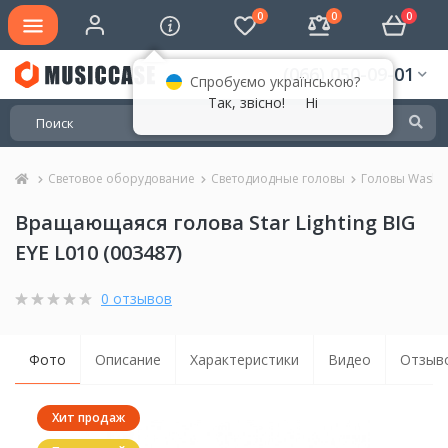
0
0
0
(066) 050-09-01
Спробуємо українською?
Так, звісно!
Ні
Световое оборудование
Светодиодные головы
Головы Wash 
Вращающаяся голова Star Lighting BIG
EYE L010 (003487)
0 отзывов
Фото
Описание
Характеристики
Видео
Отзыво
Хит продаж