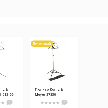
Популярный
ig &
Пюпитр Konig &
0-013-55
Meyer 37850
0
0