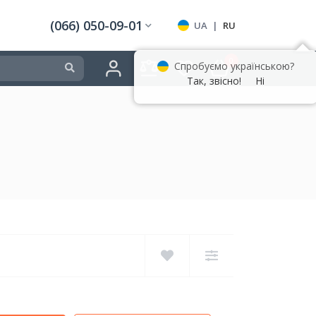
(066) 050-09-01
UA
|
RU
0
Спробуємо українською?
Так, звісно!
Ні