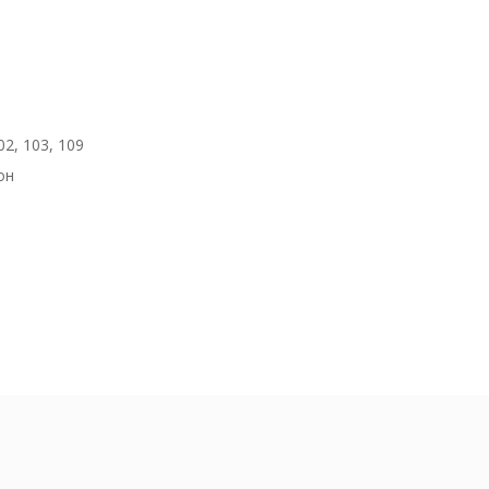
2, 103, 109
он