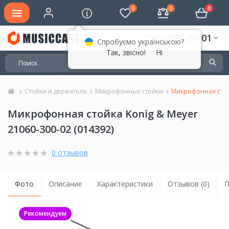
0
0
0
(066) 050-09-01
Спробуємо українською?
Так, звісно!
Ні
Стойки и держатели
Микрофонные стойки
Микрофонная стойк
Микрофонная стойка Konig & Meyer
21060-300-02 (014392)
0 отзывов
Фото
Описание
Характеристики
Отзывов (0)
П
Рекомендуем